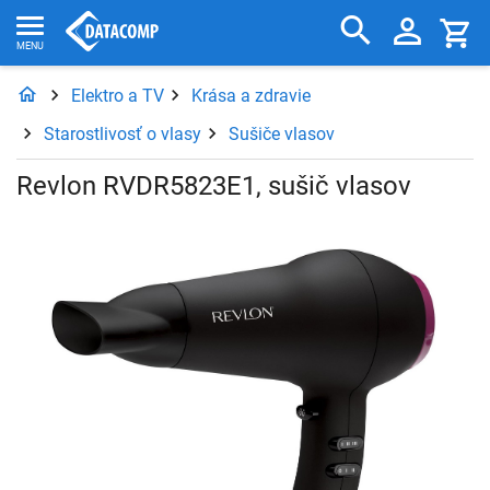
Elektro a TV
Krása a zdravie
Starostlivosť o vlasy
Sušiče vlasov
Revlon RVDR5823E1, sušič vlasov