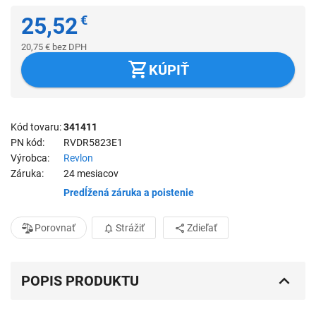
25,52
€
20,75
€
bez DPH
KÚPIŤ
Kód tovaru
341411
PN kód
RVDR5823E1
Výrobca
Revlon
Záruka
24 mesiacov
Predĺžená záruka a poistenie
Porovnať
Strážiť
Zdieľať
POPIS PRODUKTU