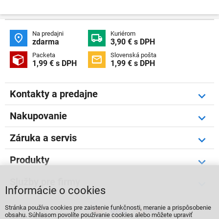
Na predajni
Kuriérom


zdarma
3,90 € s DPH
Packeta
Slovenská pošta


1,99 € s DPH
1,99 € s DPH
Kontakty a predajne
Nakupovanie
Záruka a servis
Produkty
Služby pre firmy
Informácie o cookies
Stránka používa cookies pre zaistenie funkčnosti, meranie a prispôsobenie



obsahu. Súhlasom povolíte používanie cookies alebo môžete upraviť