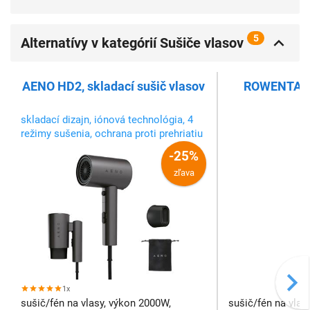
5
Alternatívy v kategórií Sušiče vlasov
AENO HD2, skladací sušič vlasov
ROWENTA C
v
skladací dizajn, iónová technológia, 4
režimy sušenia, ochrana proti prehriatiu
-25%
zľava
1x
sušič/fén na vlasy, výkon 2000W,
sušič/fén na vlas