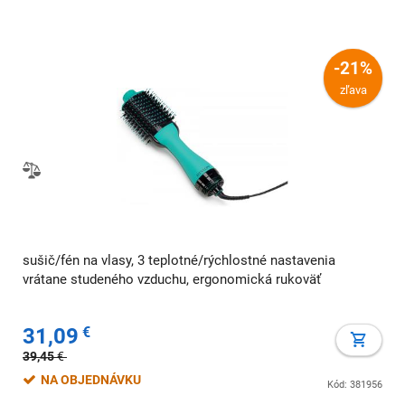
-21%
zľava
sušič/fén na vlasy, 3 teplotné/rýchlostné nastavenia
vrátane studeného vzduchu, ergonomická rukoväť
31,09
€
39,45
€
NA OBJEDNÁVKU
Kód: 381956