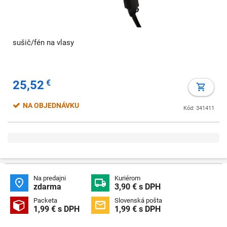
sušič/fén na vlasy
25,52
€
NA OBJEDNÁVKU
Kód: 341411
Na predajni
Kuriérom


zdarma
3,90 € s DPH
Packeta
Slovenská pošta


1,99 € s DPH
1,99 € s DPH