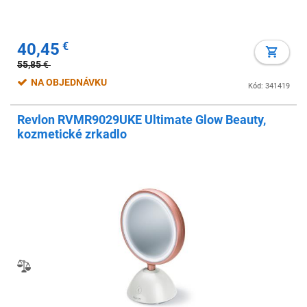
40,45
€
55,85
€
NA OBJEDNÁVKU
Kód: 341419
Revlon RVMR9029UKE Ultimate Glow Beauty,
kozmetické zrkadlo