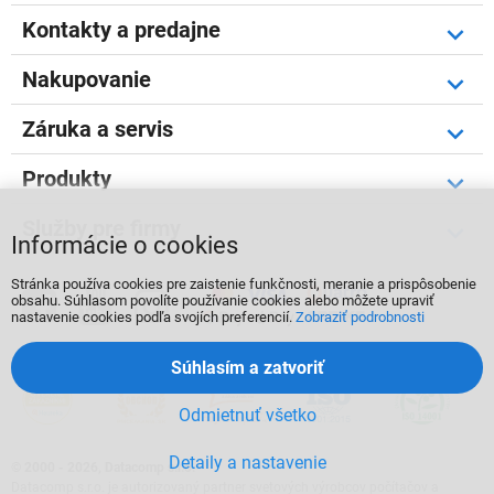
Kontakty a predajne
Nakupovanie
Záruka a servis
Produkty
Služby pre firmy
Informácie o cookies
Stránka používa cookies pre zaistenie funkčnosti, meranie a prispôsobenie



obsahu. Súhlasom povolíte používanie cookies alebo môžete upraviť
nastavenie cookies podľa svojích preferencií.
Zobraziť podrobnosti
Súhlasím a zatvoriť
Odmietnuť všetko
Detaily a nastavenie
©
2000 - 2026, Datacomp s.r.o.
Datacomp s.r.o. je autorizovaný partner svetových výrobcov počítačov a