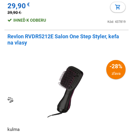
29,90
€
39,90
€
IHNEĎ K ODBERU
Kód: 437819
Revlon RVDR5212E Salon One Step Styler, kefa
na vlasy
-28%
zľava
kulma