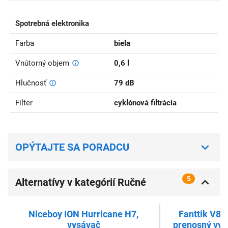
Spotrebná elektronika
Farba
biela
Vnútorný objem
0,6 l
Hlučnosť
79 dB
Filter
cyklónová filtrácia
OPÝTAJTE SA PORADCU
5
Alternatívy v kategórií Ručné
vysávače
Niceboy ION Hurricane H7,
Fanttik V8 
vysávač
prenosný vysá