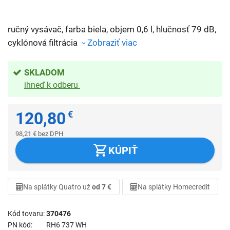
ručný vysávač, farba biela, objem 0,6 l, hlučnosť 79 dB,
cyklónová filtrácia
Zobraziť viac
SKLADOM
ihneď k odberu
120,80
€
98,21
€
bez DPH
KÚPIŤ
Na splátky Quatro už
od 7 €
Na splátky Homecredit
Kód tovaru
370476
PN kód
RH6 737 WH