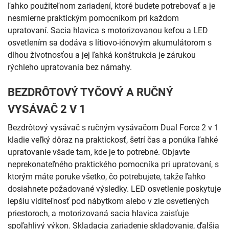
ľahko použiteľnom zariadení, ktoré budete potrebovať a je
nesmierne praktickým pomocníkom pri každom
upratovaní. Sacia hlavica s motorizovanou kefou a LED
osvetlením sa dodáva s lítiovo-iónovým akumulátorom s
dlhou životnosťou a jej ľahká konštrukcia je zárukou
rýchleho upratovania bez námahy.
BEZDRÔTOVÝ TYČOVÝ A RUČNÝ
VYSÁVAČ 2 V 1
Bezdrôtový vysávač s ručným vysávačom Dual Force 2 v 1
kladie veľký dôraz na praktickosť, šetrí čas a ponúka ľahké
upratovanie všade tam, kde je to potrebné. Objavte
neprekonateľného praktického pomocníka pri upratovaní, s
ktorým máte poruke všetko, čo potrebujete, takže ľahko
dosiahnete požadované výsledky. LED osvetlenie poskytuje
lepšiu viditeľnosť pod nábytkom alebo v zle osvetlených
priestoroch, a motorizovaná sacia hlavica zaisťuje
spoľahlivý výkon. Skladacia zariadenie skladovanie, ďalšia