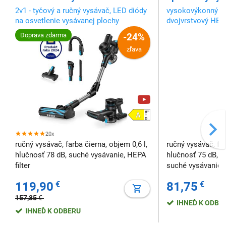
2v1 - tyčový a ručný vysávač, LED diódy
vysokovýkonný be
na osvetlenie vysávanej plochy
dvojvrstvový HEPA
rýchle USB-C nabí
Doprava zdarma
-24%
zľava
20x
ručný vysávač, farba čierna, objem 0,6 l,
ručný vysávač, fa
hlučnosť 78 dB, suché vysávanie, HEPA
hlučnosť 75 dB, na
filter
suché vysávanie, 
119,90
€
81,75
€
157,85
€
IHNEĎ K ODBE
IHNEĎ K ODBERU