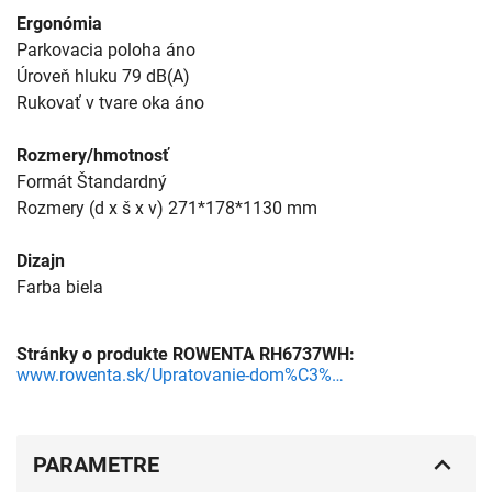
Ergonómia
Parkovacia poloha áno
Úroveň hluku 79 dB(A)
Rukovať v tvare oka áno
Rozmery/hmotnosť
Formát Štandardný
Rozmery (d x š x v) 271*178*1130 mm
Dizajn
Farba biela
Stránky o produkte ROWENTA RH6737WH:
www.rowenta.sk/Upratovanie-dom%C3%A1cnosti/DUAL-FORCE-2V1-RH6737WH/p/2211400958
PARAMETRE