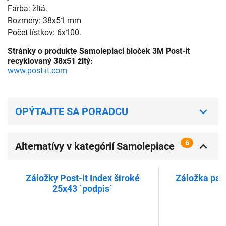
Farba: žltá.
Rozmery: 38x51 mm
Počet lístkov: 6x100.
Stránky o produkte Samolepiaci bloček 3M Post-it
recyklovaný 38x51 žltý:
www.post-it.com
OPÝTAJTE SA PORADCU
6
Alternatívy v kategórií Samolepiace
bločky a lepiace papieriky
Záložky Post-it Index široké
Záložka papi
25x43 `podpis`