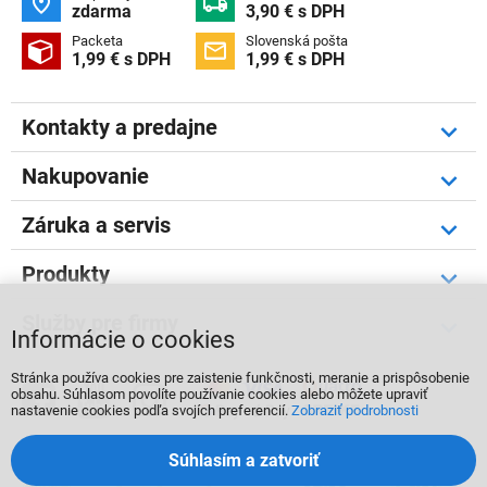


zdarma
3,90 € s DPH
Packeta
Slovenská pošta


1,99 € s DPH
1,99 € s DPH
Kontakty a predajne
Nakupovanie
Záruka a servis
Produkty
Služby pre firmy
Informácie o cookies
Stránka používa cookies pre zaistenie funkčnosti, meranie a prispôsobenie



obsahu. Súhlasom povolíte používanie cookies alebo môžete upraviť
nastavenie cookies podľa svojích preferencií.
Zobraziť podrobnosti
Súhlasím a zatvoriť