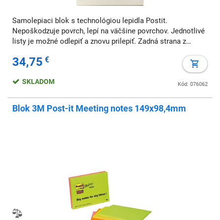
Samolepiaci blok s technológiou lepidla Postit.
Nepoškodzuje povrch, lepí na väčšine povrchov. Jednotlivé
listy je možné odlepiť a znovu prilepiť. Zadná strana z
kartónu s integrovaným držiakom a rukoväťou na
34,75
€
jednoduché prenášanie. Rozmery: 63,5x76,5 cm
SKLADOM
Kód: 076062
Blok 3M Post-it Meeting notes 149x98,4mm