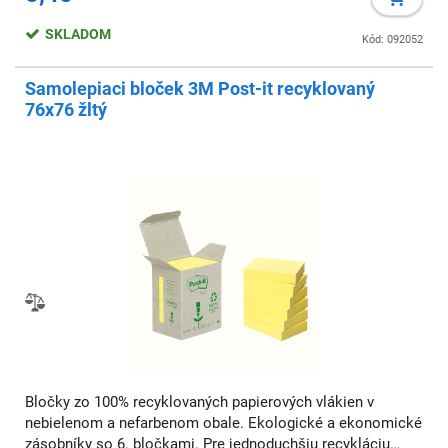
SKLADOM
Kód: 092052
Samolepiaci bloček 3M Post-it recyklovaný
76x76 žltý
Bločky zo 100% recyklovaných papierových vlákien v
nebielenom a nefarbenom obale. Ekologické a ekonomické
zásobníky so 6. bločkami. Pre jednoduchšiu recykláciu