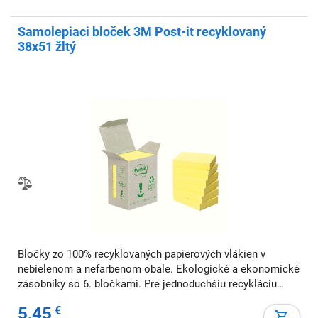
Samolepiaci bloček 3M Post-it recyklovaný
38x51 žltý
Bločky zo 100% recyklovaných papierových vlákien v
nebielenom a nefarbenom obale. Ekologické a ekonomické
zásobníky so 6. bločkami. Pre jednoduchšiu recykláciu
používajte na písanie iba jednu farbu. Farba: žltá. Rozmery:
5,45
€
38x51 mm Počet lístkov: 6x100