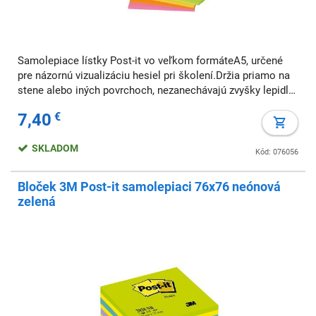
Samolepiace lístky Post-it vo veľkom formáteA5, určené
pre názornú vizualizáciu hesiel pri školení.Držia priamo na
stene alebo iných povrchoch, nezanechávajú zvyšky lepidla,
sú opakovatelne prelepitelné a neprepúšťajú atrament. V
7,40
€
balení 4neónové farby po
SKLADOM
Kód: 076056
Bloček 3M Post-it samolepiaci 76x76 neónová
zelená