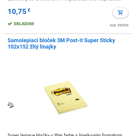
používajte na písanie iba jednu farbu. Farba: žltá. Rozmery:
10,75
€
76x76 mm Počet lístkov: 6x100
SKLADOM
Kód: 092054
Samolepiaci bloček 3M Post-it Super Sticky
102x152 žltý linajky
Super lepiace bločky v žltej farbe s linajkovým formátom.