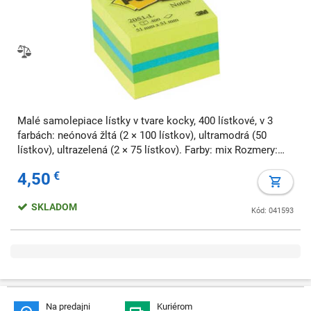
Malé samolepiace lístky v tvare kocky, 400 lístkové, v 3
farbách: neónová žltá (2 × 100 lístkov), ultramodrá (50
lístkov), ultrazelená (2 × 75 lístkov). Farby: mix Rozmery:
51.8 x 51.8 mm Počet lístkov: 400 Výrobca: 3M
4,50
€
SKLADOM
Kód: 041593
Na predajni
Kuriérom