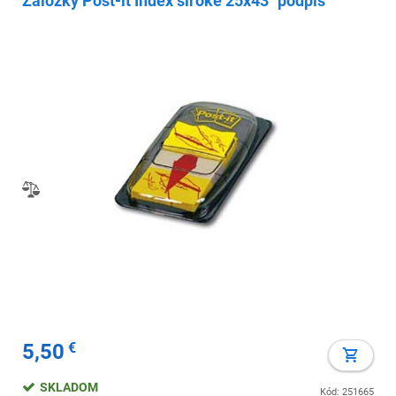
Záložky Post-it Index široké 25x43 `podpis`
5,50
€
SKLADOM
Kód: 251665