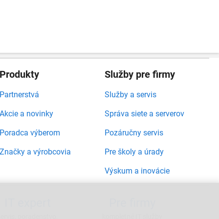
Produkty
Služby pre firmy
Partnerstvá
Služby a servis
Akcie a novinky
Správa siete a serverov
Poradca výberom
Pozáručny servis
Značky a výrobcovia
Pre školy a úrady
Výskum a inovácie
IT expert
Pre firmy
servis, poradenstvo,
kompletné IT služby