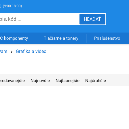
0
(9:00-18:00)
HĽADAŤ
C komponenty
Tlačiarne a tonery
Príslušenstvo
ware
Grafika a video
jpredávanejšie
Najnovšie
Najlacnejšie
Najdrahšie