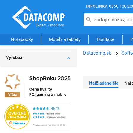
INFOLINKA
0850 100 20
Notebooky
Mobily a tablety
Počítače
P
Datacomp.sk
Soft
Výrobca
Najžiadanejšie
Na