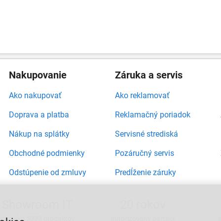
Nakupovanie
Záruka a servis
Ako nakupovať
Ako reklamovať
Doprava a platba
Reklamačný poriadok
Nákup na splátky
Servisné strediská
Obchodné podmienky
Pozáručný servis
Odstúpenie od zmluvy
Predĺženie záruky
Showroom IT
20 rokov
viac ako 5000 produktov
autorizovaný partner