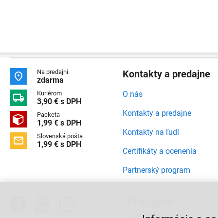
Na predajni
Kontakty a predajne

zdarma
Kuriérom
O nás

3,90 € s DPH
Kontakty a predajne
Packeta

1,99 € s DPH
Kontakty na ľudí
Slovenská pošta

1,99 € s DPH
Certifikáty a ocenenia
Partnerský program



Predajne
Bratislava,