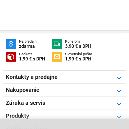
Na predajni
Kuriérom


zdarma
3,90 € s DPH
Packeta
Slovenská pošta


1,99 € s DPH
1,99 € s DPH
Kontakty a predajne
Nakupovanie
Záruka a servis
Produkty
Služby pre firmy