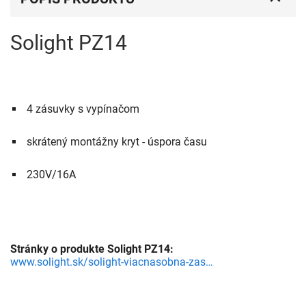
Solight PZ14
 4 zásuvky s vypínačom
 skrátený montážny kryt - úspora času
 230V/16A
Stránky o produkte Solight PZ14:
www.solight.sk/solight-viacnasobna-zasuvka-4-zasuvky-vypinac-detail-39F2000201.aspx