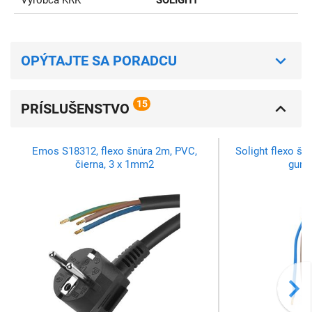
Výrobca KRK
SOLIGHT
OPÝTAJTE SA PORADCU
15
PRÍSLUŠENSTVO
Emos S18312, flexo šnúra 2m, PVC,
Solight flexo šn
čierna, 3 x 1mm2
gumo