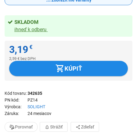
Zobraziť iné varianty
SKLADOM
ihneď k odberu
3,19
€
2,59
€
bez DPH
KÚPIŤ
Kód tovaru
342635
PN kód
PZ14
Výrobca
SOLIGHT
Záruka
24 mesiacov
Porovnať
Strážiť
Zdieľať