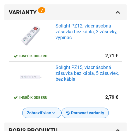
7
VARIANTY
Solight PZ12, viacnásobná
zásuvka bez kábla, 3 zásuvky,
vypínač
2,71
€
IHNEĎ K ODBERU
Solight PZ15, viacnásobná
zásuvka bez kábla, 5 zásuviek,
bez kábla
2,79
€
IHNEĎ K ODBERU
Zobraziť viac
Porovnať varianty
POPIS PRODUKTU