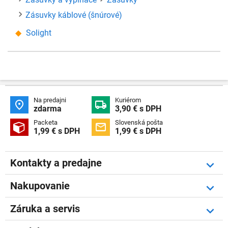
Zásuvky káblové (šnúrové)
Solight
Na predajni
Kuriérom


zdarma
3,90 € s DPH
Packeta
Slovenská pošta


1,99 € s DPH
1,99 € s DPH
Kontakty a predajne
Nakupovanie
Záruka a servis