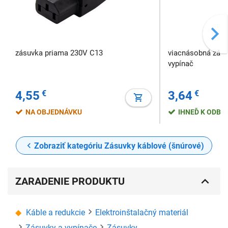
zásuvka priama 230V C13
viacnásobná zásuv
vypínač
4,55
€
3,64
€
NA OBJEDNÁVKU
IHNEĎ K ODBE
Zobraziť kategóriu Zásuvky káblové (šnúrové)
ZARADENIE PRODUKTU
Káble a redukcie
Elektroinštalačný materiál
Zásuvky a vypínače
Zásuvky