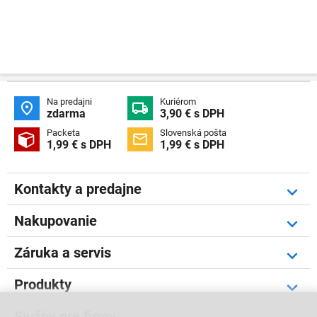
Na predajni
Kuriérom


zdarma
3,90 € s DPH
Packeta
Slovenská pošta


1,99 € s DPH
1,99 € s DPH
Kontakty a predajne
Nakupovanie
Záruka a servis
Produkty
Služby pre firmy