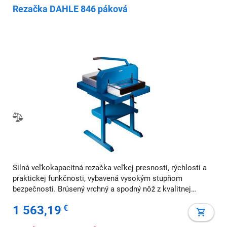
Rezačka DAHLE 846 páková
Silná veľkokapacitná rezačka veľkej presnosti, rýchlosti a
praktickej funkčnosti, vybavená vysokým stupňom
bezpečnosti. Brúsený vrchný a spodný nôž z kvalitnej
nožiarskej ocele Solingen, priehľadný bezpečnostný
1 563,19
€
ochranný kryt, zverák papiera, bočný a zadný