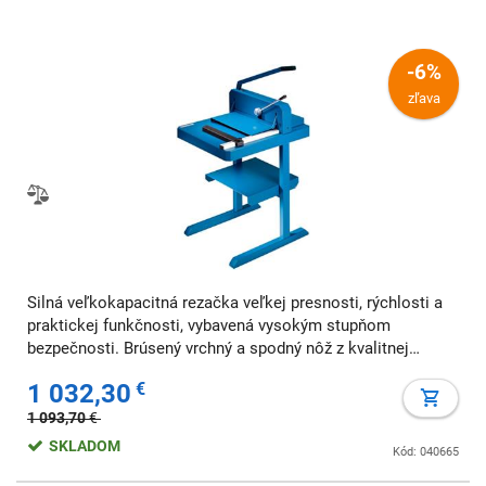
-6%
zľava
Silná veľkokapacitná rezačka veľkej presnosti, rýchlosti a
praktickej funkčnosti, vybavená vysokým stupňom
bezpečnosti. Brúsený vrchný a spodný nôž z kvalitnej
nožiarskej ocele Solingen, kovový bezpečnostný ochranný
1 032,30
€
kryt, zverák papiera, bočný a zadný dor
1 093,70
€
SKLADOM
Kód: 040665