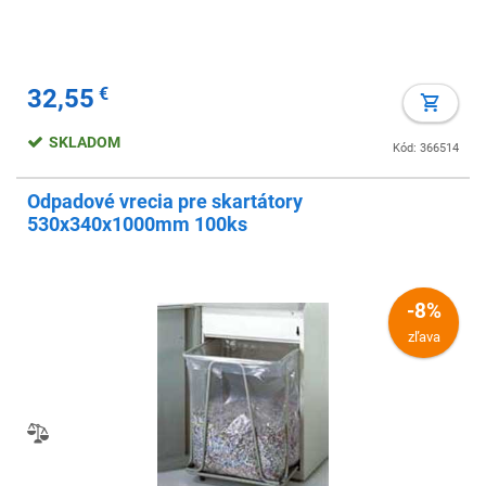
32,55
€
SKLADOM
Kód: 366514
Odpadové vrecia pre skartátory
530x340x1000mm 100ks
-8%
zľava