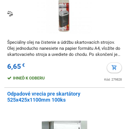
Špeciálny olej na čistenie a údržbu skartovacích strojov.
Olej jednoducho nanesiete na papier formátu A4, vložíte do
skartovacieho stroja a uvediete do chodu. Po skončení je
ostrie čisté a premazané. Ekologický, biologicky
6,65
€
odbúrateľný, antistatický.
IHNEĎ K ODBERU
Kód: 279828
Odpadové vrecia pre skartátory
525x425x1100mm 100ks