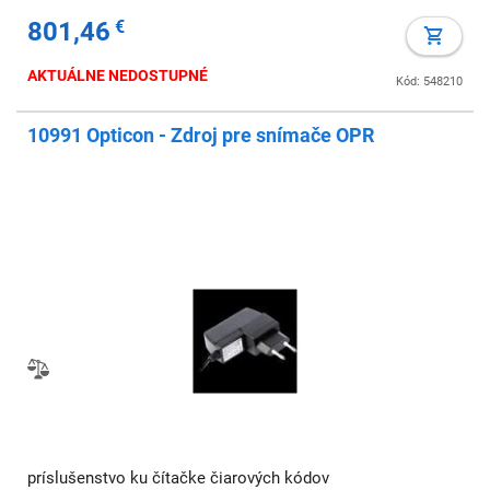
zaostrenie), predná kamera (5 MP), pripojenie: USB-C,
801,46
€
Bluetooth, Wi-Fi (802.11ax), 4G (LTE),
AKTUÁLNE NEDOSTUPNÉ
Kód: 548210
10991 Opticon - Zdroj pre snímače OPR
príslušenstvo ku čítačke čiarových kódov