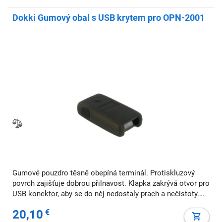
Dokki Gumový obal s USB krytem pro OPN-2001
Gumové pouzdro těsně obepíná terminál. Protiskluzový
povrch zajišťuje dobrou přilnavost. Klapka zakrývá otvor pro
USB konektor, aby se do něj nedostaly prach a nečistoty.
Všechna tlačítka pod pouzdrem fungují stejně jako
20,10
€