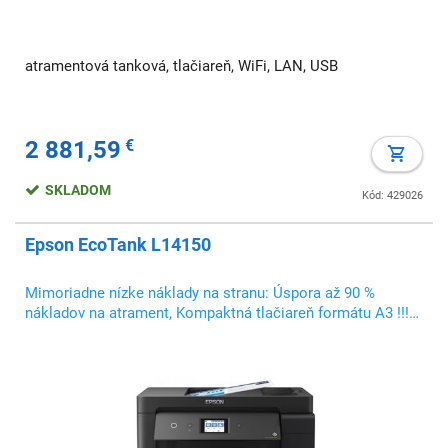
atramentová tanková, tlačiareň, WiFi, LAN, USB
2 881,59
€
SKLADOM
Kód: 429026
Epson EcoTank L14150
Mimoriadne nízke náklady na stranu: Úspora až 90 %
nákladov na atrament, Kompaktná tlačiareň formátu A3 !!!
POZOR LEN A3 TLAČ, NIE SKEN !!!