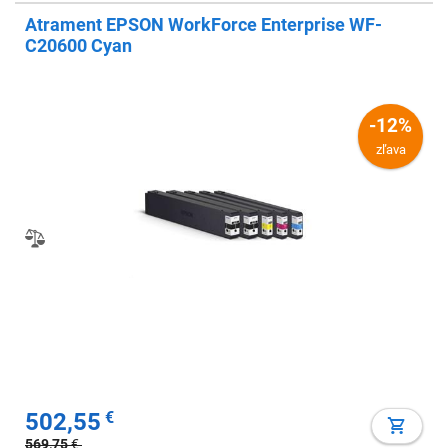
Atrament EPSON WorkForce Enterprise WF-
C20600 Cyan
-12%
zľava
502,55
€
569,75
€