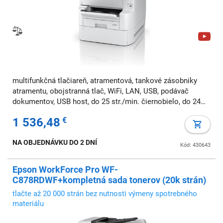
multifunkčná tlačiareň, atramentová, tankové zásobniky
atramentu, obojstranná tlač, WiFi, LAN, USB, podávač
dokumentov, USB host, do 25 str./min. čiernobielo, do 24
str./min. farebne, A3, fax
1 536,48
€
NA OBJEDNÁVKU DO 2 DNÍ
Kód: 430643
Epson WorkForce Pro WF-
C878RDWF+kompletná sada tonerov (20k strán)
tlačte až 20 000 strán bez nutnosti výmeny spotrebného
materiálu