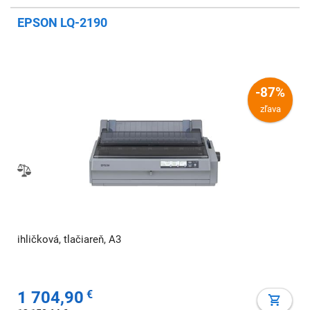
EPSON LQ-2190
-87%
zľava
ihličková, tlačiareň, A3
1 704,90
€