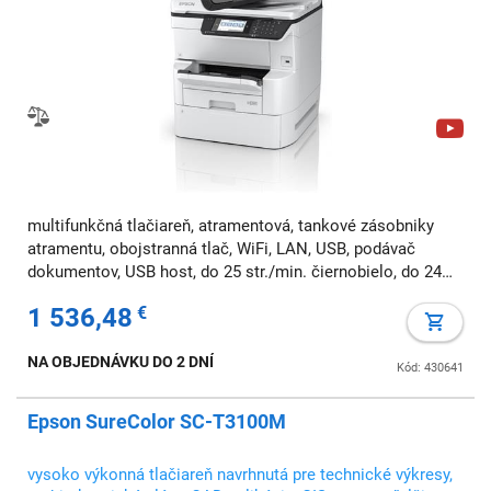
multifunkčná tlačiareň, atramentová, tankové zásobniky
atramentu, obojstranná tlač, WiFi, LAN, USB, podávač
dokumentov, USB host, do 25 str./min. čiernobielo, do 24
str./min. farebne, A3, fax
1 536,48
€
NA OBJEDNÁVKU DO 2 DNÍ
Kód: 430641
Epson SureColor SC-T3100M
vysoko výkonná tlačiareň navrhnutá pre technické výkresy,