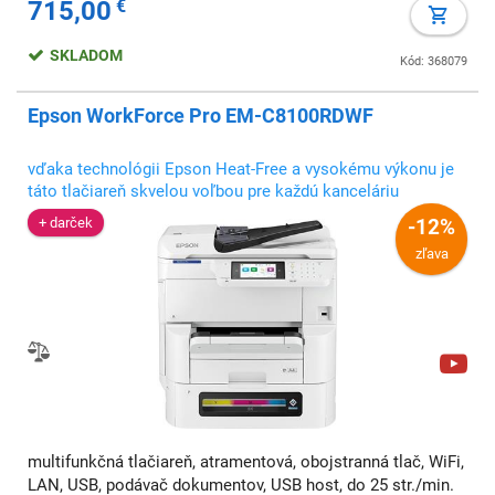
715,00
€
SKLADOM
Kód: 368079
Epson WorkForce Pro EM-C8100RDWF
vďaka technológii Epson Heat-Free a vysokému výkonu je
táto tlačiareň skvelou voľbou pre každú kanceláriu
+ darček
-12%
zľava
multifunkčná tlačiareň, atramentová, obojstranná tlač, WiFi,
LAN, USB, podávač dokumentov, USB host, do 25 str./min.