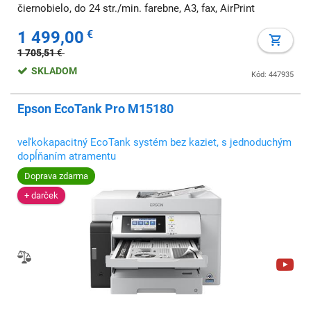
čiernobielo, do 24 str./min. farebne, A3, fax, AirPrint
1 499,00
€
1 705,51
€
SKLADOM
Kód: 447935
Epson EcoTank Pro M15180
veľkokapacitný EcoTank systém bez kaziet, s jednoduchým
dopĺňaním atramentu
Doprava zdarma
+ darček