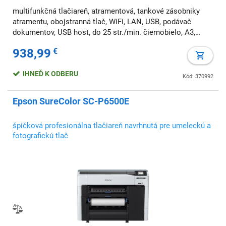
multifunkčná tlačiareň, atramentová, tankové zásobniky
atramentu, obojstranná tlač, WiFi, LAN, USB, podávač
dokumentov, USB host, do 25 str./min. čiernobielo, A3,
AirPrint
938,99
€
IHNEĎ K ODBERU
Kód: 370992
Epson SureColor SC-P6500E
špičková profesionálna tlačiareň navrhnutá pre umeleckú a
fotografickú tlač