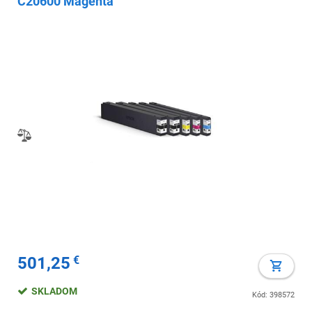
C20600 Magenta
501,25
€
SKLADOM
Kód: 398572