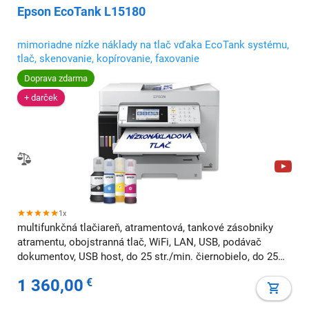
Epson EcoTank L15180
mimoriadne nízke náklady na tlač vďaka EcoTank systému,
tlač, skenovanie, kopírovanie, faxovanie
Doprava zdarma
+ darček
1x
multifunkčná tlačiareň, atramentová, tankové zásobniky
atramentu, obojstranná tlač, WiFi, LAN, USB, podávač
dokumentov, USB host, do 25 str./min. čiernobielo, do 25
str./min. farebne, A3, fax, AirPrint
1 360,00
€