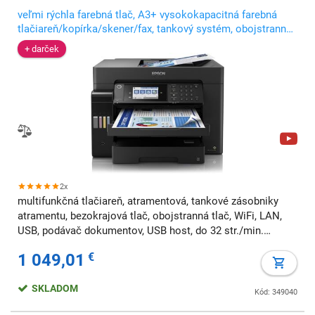
veľmi rýchla farebná tlač, A3+ vysokokapacitná farebná
tlačiareň/kopírka/skener/fax, tankový systém, obojstranná
tlač
+ darček
2x
multifunkčná tlačiareň, atramentová, tankové zásobniky
atramentu, bezokrajová tlač, obojstranná tlač, WiFi, LAN,
USB, podávač dokumentov, USB host, do 32 str./min.
čiernobielo, do 32 str./min. farebne, A3, fax, AirPrint
1 049,01
€
SKLADOM
Kód: 349040