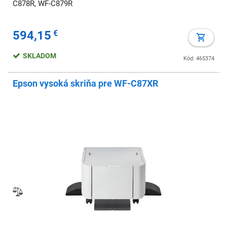
C878R, WF-C879R
594,15
€
SKLADOM
Kód: 465374
Epson vysoká skriňa pre WF-C87XR