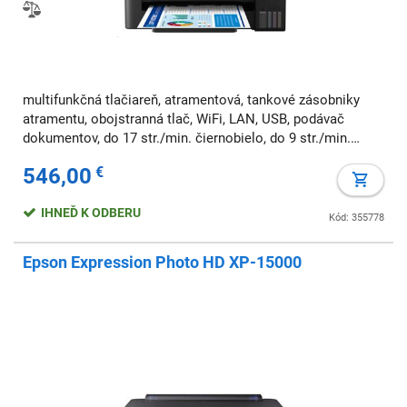
multifunkčná tlačiareň, atramentová, tankové zásobniky
atramentu, obojstranná tlač, WiFi, LAN, USB, podávač
dokumentov, do 17 str./min. čiernobielo, do 9 str./min.
farebne, A3, fax, AirPrint
546,00
€
IHNEĎ K ODBERU
Kód: 355778
Epson Expression Photo HD XP-15000