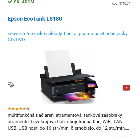
SKLADOM
Kód: 370204
Epson EcoTank L8180
neuveriteľne nízke náklady, tlačí aj priamo na vhodné disky
CD/DVD
2x
multifunkčná tlačiareň, atramentová, tankové zásobniky
atramentu, bezokrajová tlač, obojstranná tlač, WiFi, LAN,
USB, USB host, do 16 str./min. čiernobielo, do 12 str./min.
farebne, A3, AirPrint