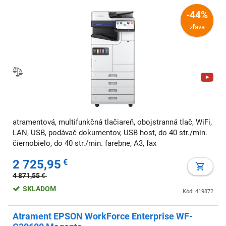
-44%
zľava
atramentová, multifunkčná tlačiareň, obojstranná tlač, WiFi,
LAN, USB, podávač dokumentov, USB host, do 40 str./min.
čiernobielo, do 40 str./min. farebne, A3, fax
2 725,95
€
4 871,55
€
SKLADOM
Kód: 419872
Atrament EPSON WorkForce Enterprise WF-