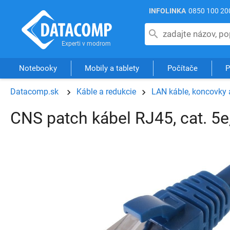
INFOLINKA
0850 100 20
Notebooky
Mobily a tablety
Počítače
P
Datacomp.sk
Káble a redukcie
LAN káble, koncovky 
CNS patch kábel RJ45, cat. 5e