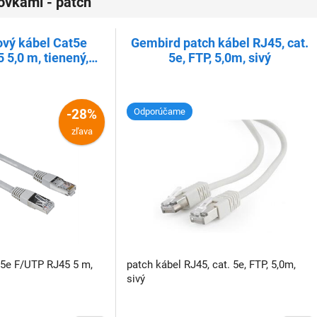
covkami - patch
vý kábel Cat5e
Gembird patch kábel RJ45, cat.
 5,0 m, tienený,
5e, FTP, 5,0m, sivý
balený
-28%
Odporúčame
zľava
t5e F/UTP RJ45 5 m,
patch kábel RJ45, cat. 5e, FTP, 5,0m,
sivý