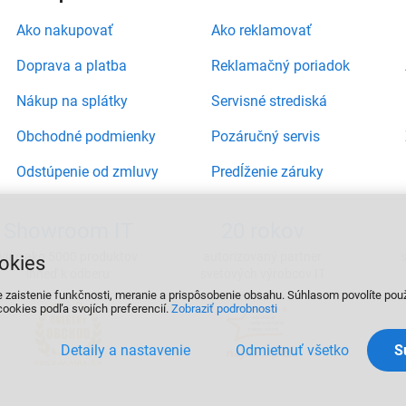
Ako nakupovať
Ako reklamovať
Doprava a platba
Reklamačný poriadok
Nákup na splátky
Servisné strediská
Obchodné podmienky
Pozáručný servis
Odstúpenie od zmluvy
Predĺženie záruky
Showroom IT
20 rokov
viac ako 5000 produktov
autorizovaný partner
okies
ihneď k odberu
svetových výrobcov IT
e zaistenie funkčnosti, meranie a prispôsobenie obsahu. Súhlasom povolíte pou
ookies podľa svojích preferencií.
Zobraziť podrobnosti
Detaily a nastavenie
Odmietnuť všetko