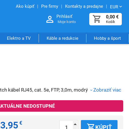
Ako kúpiť
Pre firmy
Kontakty a predajne
EUR
Prihlásiť
0,00
€
Moje konto
Košík
Elektro a TV
Káble a redukcie
Hobby a šport
tch kábel RJ45, cat. 5e, FTP, 3,0m, modrý
Zobraziť viac
AKTUÁLNE NEDOSTUPNÉ
3,95
€
KÚPIŤ