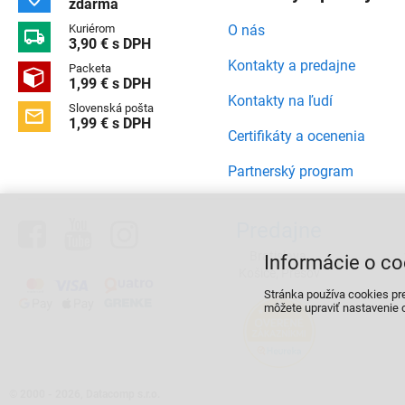
zdarma
Kuriérom
O nás

3,90 € s DPH
Kontakty a predajne
Packeta

1,99 € s DPH
Kontakty na ľudí
Slovenská pošta

1,99 € s DPH
Certifikáty a ocenenia
Partnerský program



Predajne
Bratislava,
Informácie o co
Košice, Prešov
Stránka používa cookies pr
môžete upraviť nastavenie c
©
2000 - 2026, Datacomp s.r.o.