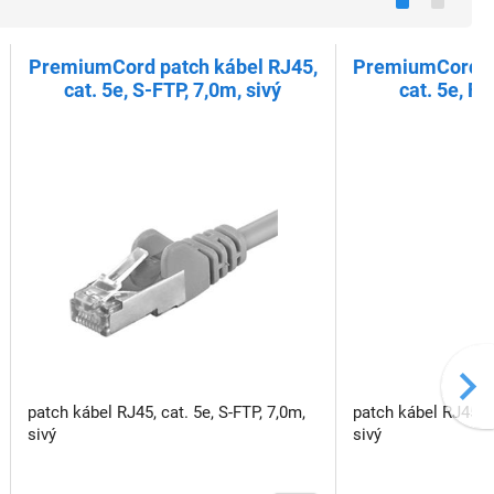
PremiumCord patch kábel RJ45,
PremiumCord pa
cat. 5e, S-FTP, 7,0m, sivý
cat. 5e, FT
patch kábel RJ45, cat. 5e, S-FTP, 7,0m,
patch kábel RJ45, c
sivý
sivý