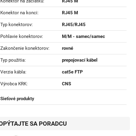
Konektor na začiatku
RJ45 M
Konektor na konci
RJ45 M
Typ konektorov
RJ45/RJ45
Pohlavie konektorov
M/M - samec/samec
Zakončenie konektorov
rovné
Typ použitia
prepojovací kábel
Verzia kábla
cat5e FTP
Výrobca KRK
CNS
Sieťové produkty
OPÝTAJTE SA PORADCU