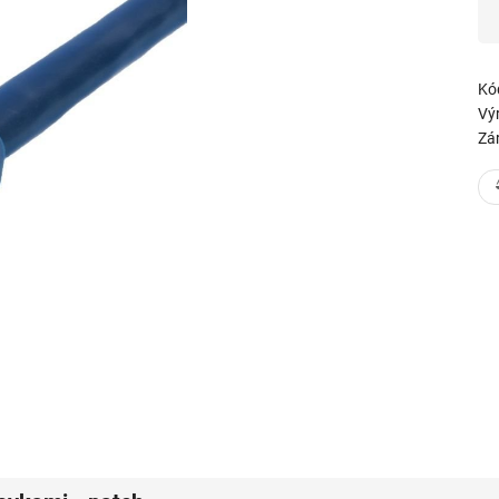
Kó
Vý
Zá