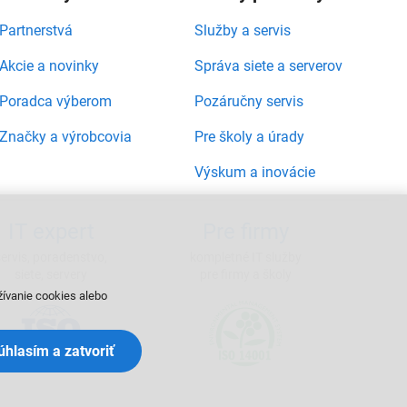
Partnerstvá
Služby a servis
Akcie a novinky
Správa siete a serverov
Poradca výberom
Pozáručny servis
Značky a výrobcovia
Pre školy a úrady
Výskum a inovácie
IT expert
Pre firmy
servis, poradenstvo,
kompletné IT služby
siete, servery
pre firmy a školy
žívanie cookies alebo
Súhlasím a zatvoriť