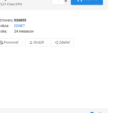
3,21
€
bez DPH
d tovaru
026855
robca
EDNET
ruka
24 mesiacov
Porovnať
Strážiť
Zdieľať