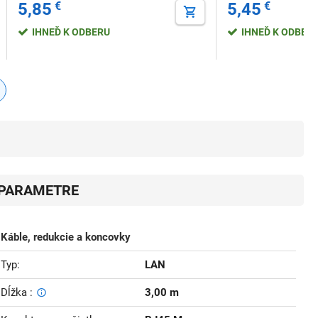
5,85
€
5,45
€
IHNEĎ K ODBERU
IHNEĎ K ODBER
PARAMETRE
Káble, redukcie a koncovky
Typ
LAN
Dĺžka
3,00 m