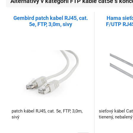
Alternatívy v kategórií FTP káble cat5e s kon
Gembird patch kabel RJ45, cat.
Hama sieťo
5e, FTP, 3,0m, sivy
F/UTP RJ45
ne
patch kábel RJ45, cat. 5e, FTP, 3,0m,
sieťový kábel Ca
sivý
tienený, nebalený