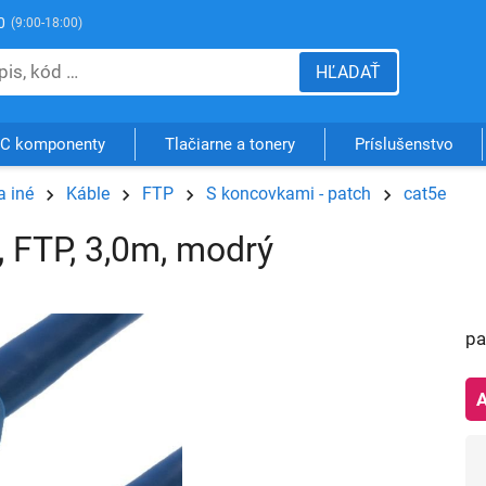
0
(9:00-18:00)
HĽADAŤ
C komponenty
Tlačiarne a tonery
Príslušenstvo
a iné
Káble
FTP
S koncovkami - patch
cat5e
, FTP, 3,0m, modrý
pa