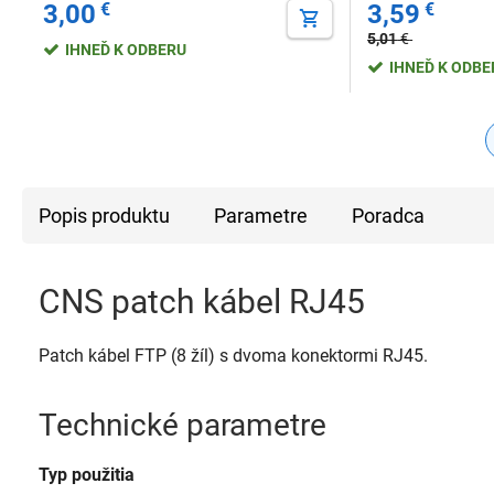
3,00
€
3,59
€
5,01
€
IHNEĎ K ODBERU
IHNEĎ K ODB
Popis produktu
Parametre
Poradca
CNS patch kábel RJ45
Patch kábel FTP (8 žíl) s dvoma konektormi RJ45.
Technické parametre
Typ použitia