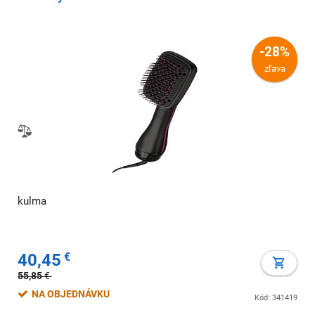
-28%
zľava
kulma
40,45
€
55,85
€
NA OBJEDNÁVKU
Kód: 341419