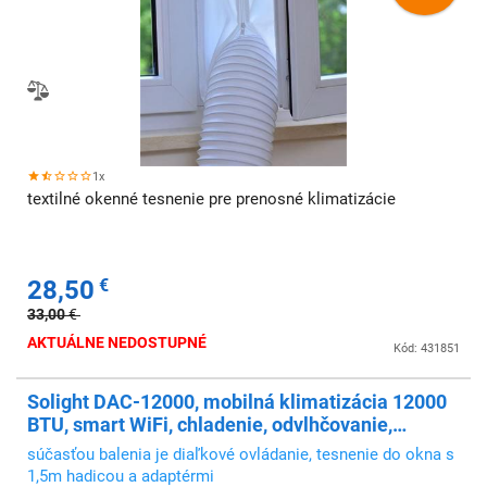
1x
textilné okenné tesnenie pre prenosné klimatizácie
28,50
€
33,00
€
AKTUÁLNE NEDOSTUPNÉ
Kód: 431851
Solight DAC-12000, mobilná klimatizácia 12000
BTU, smart WiFi, chladenie, odvlhčovanie,
ventilátor
súčasťou balenia je diaľkové ovládanie, tesnenie do okna s
1,5m hadicou a adaptérmi