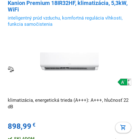
Kanion Premium 18IR32HF, klimatizácia, 5,3kW,
WiFi
inteligentný prúd vzduchu, komfortná regulácia vlhkosti,
funkcia samočistenia
klimatizácia, energetická trieda (A+++): A+++, hlučnosť 22
dB
898,99
€
SKLADOM