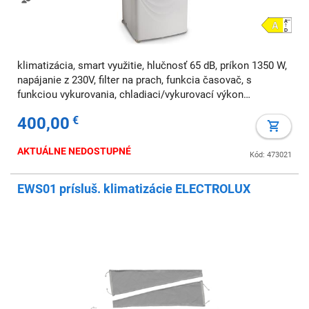
klimatizácia, smart využitie, hlučnosť 65 dB, príkon 1350 W,
napájanie z 230V, filter na prach, funkcia časovač, s
funkciou vykurovania, chladiaci/vykurovací výkon
12000/8000 BTU/h, odvlhčovanie, čistenie vzduchu, pre
400,00
€
plochu do 26 m2, diaľkové ovládanie,
AKTUÁLNE NEDOSTUPNÉ
Kód: 473021
EWS01 prísluš. klimatizácie ELECTROLUX