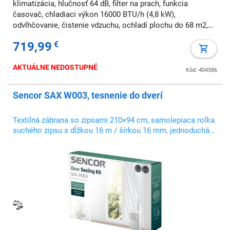
klimatizácia, hlučnosť 64 dB, filter na prach, funkcia
časovač, chladiaci výkon 16000 BTU/h (4,8 kW),
odvlhčovanie, čistenie vdzuchu, ochladí plochu do 68 m2,
priestor do 177 m3, diaľkové ovládanie
719,99
€
AKTUÁLNE NEDOSTUPNÉ
Kód: 404586
Sencor SAX W003, tesnenie do dverí
Textilná zábrana so zipsami 210×94 cm, samolepiaca rolka
suchého zipsu s dĺžkou 16 m / šírkou 16 mm, jednoduchá
inštalácia a demontáž / nie je potrebné vŕtať otvory