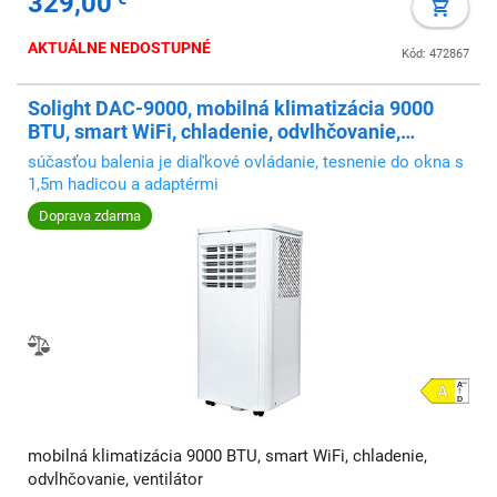
329,00
ovládanie, energ
AKTUÁLNE NEDOSTUPNÉ
Kód: 472867
Solight DAC-9000, mobilná klimatizácia 9000
BTU, smart WiFi, chladenie, odvlhčovanie,
ventilátor
súčasťou balenia je diaľkové ovládanie, tesnenie do okna s
1,5m hadicou a adaptérmi
Doprava zdarma
mobilná klimatizácia 9000 BTU, smart WiFi, chladenie,
odvlhčovanie, ventilátor