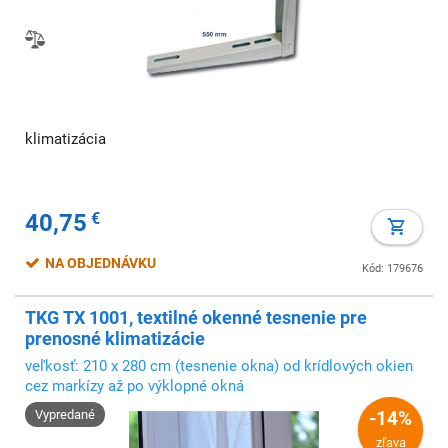
klimatizácia
40,75
€
NA OBJEDNÁVKU
Kód: 179676
TKG TX 1001, textilné okenné tesnenie pre
prenosné klimatizácie
veľkosť: 210 x 280 cm (tesnenie okna) od krídlových okien
cez markízy až po výklopné okná
Vypredané
-14%
zľava