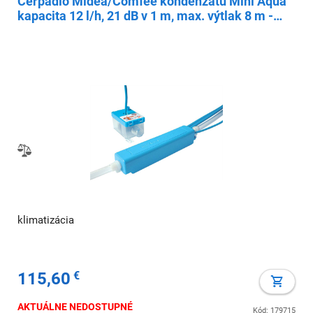
Čerpadlo Midea/Comfee kondenzátu Mini Aqua
kapacita 12 l/h, 21 dB v 1 m, max. výtlak 8 m -
Akční cena!
klimatizácia
115,60
€
AKTUÁLNE NEDOSTUPNÉ
Kód: 179715