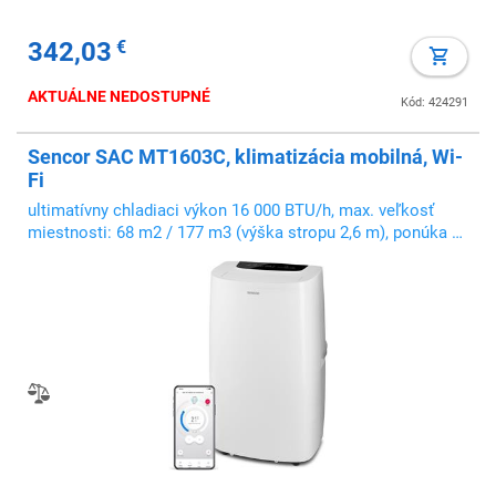
342,03
€
AKTUÁLNE NEDOSTUPNÉ
Kód: 424291
Sencor SAC MT1603C, klimatizácia mobilná, Wi-
Fi
ultimatívny chladiaci výkon 16 000 BTU/h, max. veľkosť
miestnosti: 68 m2 / 177 m3 (výška stropu 2,6 m), ponúka 3
prevádzkové režimy a mnoho užitočných funkcií, bohaté
príslušenstvo na dokonalý odvod teplého vzduchu z
klimatizovanej miestnosti