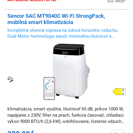
Kód: 449287
Sencor SAC MT9040C Wi-Fi StrongPack,
mobilná smart klimatizácia
kompletná okenná súprava na odvod horúceho vzduchu.
Dual Motor technológia zaručí minimálnu hlučnosť a
maximálnu efektivitu.
klimatizácia, smart využitie, hlučnosť 65 dB, príkon 1000 W,
napájanie z 230V, filter na prach, funkcia časovač, chladiaci
výkon 9000 BTU/h (2,6 kW), odvlhčovanie, čistenie vdzuchu,
pre plochu do 35 m2, ochladí priestor do 91 m3, diaľkové
€