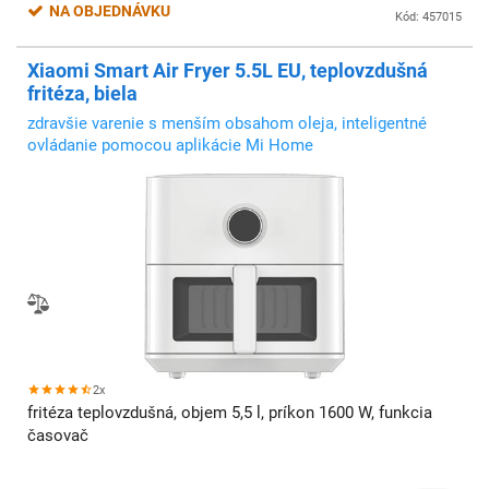
NA OBJEDNÁVKU
Kód: 457015
Xiaomi Smart Air Fryer 5.5L EU, teplovzdušná
fritéza, biela
zdravšie varenie s menším obsahom oleja, inteligentné
ovládanie pomocou aplikácie Mi Home
2x
fritéza teplovzdušná, objem 5,5 l, príkon 1600 W, funkcia
časovač