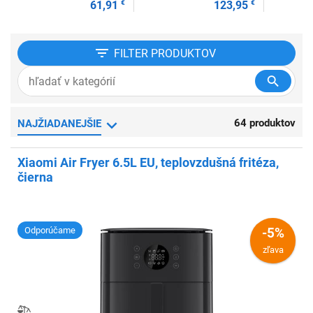
61,91
€
123,95
€
FILTER
PRODUKTOV
64 produktov
NAJŽIADANEJŠIE
Xiaomi Air Fryer 6.5L EU, teplovzdušná fritéza,
čierna
Odporúčame
-5%
zľava