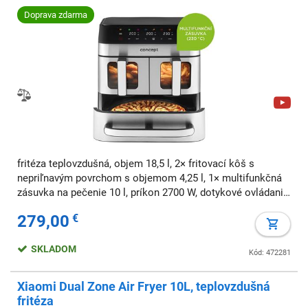
pečenie
Doprava zdarma
fritéza teplovzdušná, objem 18,5 l, 2× fritovací kôš s
nepriľnavým povrchom s objemom 4,25 l, 1× multifunkčná
zásuvka na pečenie 10 l, príkon 2700 W, dotykové ovládanie,
napájanie z 230V, funkcia časovač
279,00
€
SKLADOM
Kód: 472281
Xiaomi Dual Zone Air Fryer 10L, teplovzdušná
fritéza