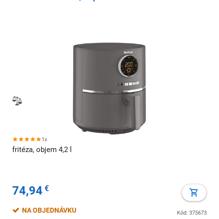
1x
fritéza, objem 4,2 l
74,94
€
NA OBJEDNÁVKU
Kód: 375673