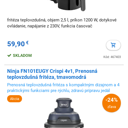
fritéza teplovzdušná, objem 2,5 l, príkon 1200 W, dotykové
ovládanie, napájanie z 230V, funkcia časovač
59,90
€
SKLADOM
Kód: 467403
Ninja FN101EUGY Crispi 4v1, Prenosná
teplovzdušná fritéza, tmavomodrá
Prenosná teplovzdušná fritéza s kompaktným dizajnom a 4
praktickými funkciami pre rýchlu, zdravú prípravu jedál
Akcia
-24%
zľava