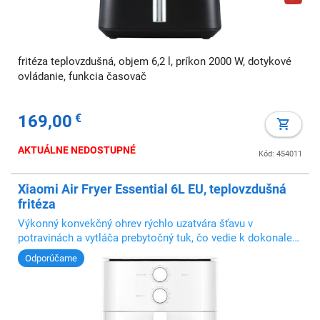
fritéza teplovzdušná, objem 6,2 l, príkon 2000 W, dotykové
ovládanie, funkcia časovač
169,00
€
AKTUÁLNE NEDOSTUPNÉ
Kód: 454011
Xiaomi Air Fryer Essential 6L EU, teplovzdušná
fritéza
Výkonný konvekčný ohrev rýchlo uzatvára šťavu v
potravinách a vytláča prebytočný tuk, čo vedie k dokonale
prepečeným a šťavnatým pokrmom
Odporúčame