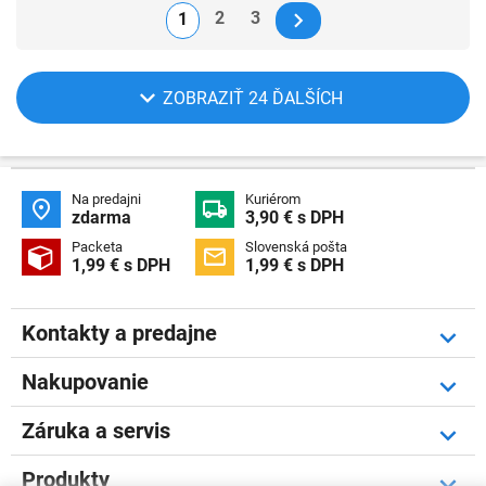
2
3
1
ZOBRAZIŤ 24 ĎALŠÍCH
Na predajni
Kuriérom


zdarma
3,90 € s DPH
Packeta
Slovenská pošta


1,99 € s DPH
1,99 € s DPH
Kontakty a predajne
Nakupovanie
Záruka a servis
Produkty