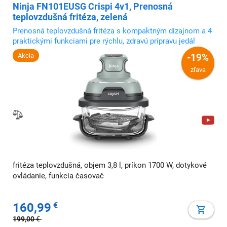
Ninja FN101EUSG Crispi 4v1, Prenosná
teplovzdušná fritéza, zelená
Prenosná teplovzdušná fritéza s kompaktným dizajnom a 4
praktickými funkciami pre rýchlu, zdravú prípravu jedál
Akcia
-19%
zľava
fritéza teplovzdušná, objem 3,8 l, príkon 1700 W, dotykové
ovládanie, funkcia časovač
160,99
€
199,00
€