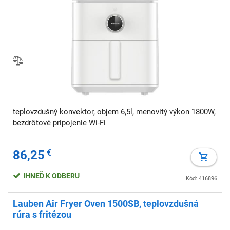
teplovzdušný konvektor, objem 6,5l, menovitý výkon 1800W,
bezdrôtové pripojenie Wi-Fi
86,25
€
IHNEĎ K ODBERU
Kód: 416896
Lauben Air Fryer Oven 1500SB, teplovzdušná
rúra s fritézou