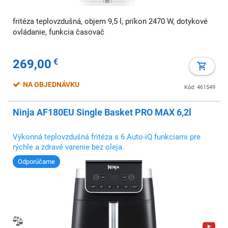
fritéza teplovzdušná, objem 9,5 l, príkon 2470 W, dotykové
ovládanie, funkcia časovač
269,00
€
NA OBJEDNÁVKU
Kód: 461549
Ninja AF180EU Single Basket PRO MAX 6,2l
Výkonná teplovzdušná fritéza s 6 Auto-iQ funkciami pre
rýchle a zdravé varenie bez oleja.
Odporúčame