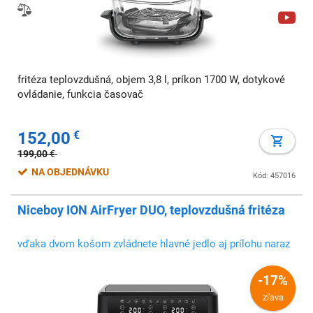
fritéza teplovzdušná, objem 3,8 l, príkon 1700 W, dotykové
ovládanie, funkcia časovač
152,00
€
199,00
€
NA OBJEDNÁVKU
Kód: 457016
Niceboy ION AirFryer DUO, teplovzdušná fritéza
vďaka dvom košom zvládnete hlavné jedlo aj prílohu naraz
-17%
zľava