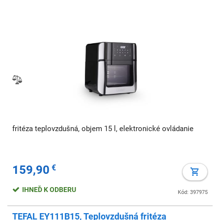
fritéza teplovzdušná, objem 15 l, elektronické ovládanie
159,90
€
IHNEĎ K ODBERU
Kód: 397975
TEFAL EY111B15, Teplovzdušná fritéza