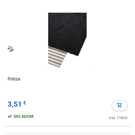
fritéza
3,51
€
SKLADOM
Kód: 175653