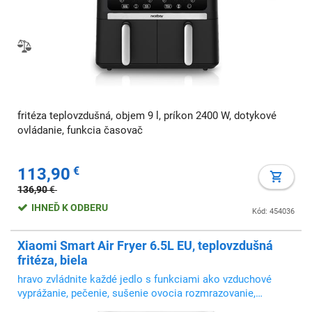
fritéza teplovzdušná, objem 9 l, príkon 2400 W, dotykové
ovládanie, funkcia časovač
113,90
€
136,90
€
IHNEĎ K ODBERU
Kód: 454036
Xiaomi Smart Air Fryer 6.5L EU, teplovzdušná
fritéza, biela
hravo zvládnite každé jedlo s funkciami ako vzduchové
vyprážanie, pečenie, sušenie ovocia rozmrazovanie,
fermentácia a iné