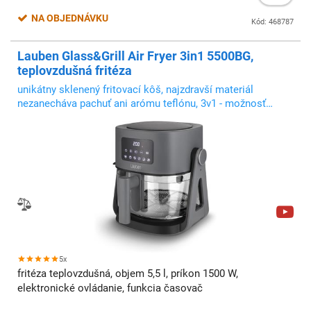
NA OBJEDNÁVKU
Kód: 468787
Lauben Glass&Grill Air Fryer 3in1 5500BG,
teplovzdušná fritéza
unikátny sklenený fritovací kôš, najzdravší materiál
nezanecháva pachuť ani arómu teflónu, 3v1 - možnosť
využiť ako gril či s hlbokou panvicou na varenie
5x
fritéza teplovzdušná, objem 5,5 l, príkon 1500 W,
elektronické ovládanie, funkcia časovač