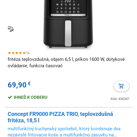
1x
fritéza teplovzdušná, objem 6,5 l, príkon 1600 W, dotykové
ovládanie, funkcia časovač
69,90
€
IHNEĎ K ODBERU
Kód: 436347
Concept FR9000 PIZZA TRIO, teplovzdušná
fritéza, 18,5 l
multifunkčný kuchynský spotrebič, ktorý kombinuje dva
nezávislé fritovacie koše a multifunkčnú zásuvku na