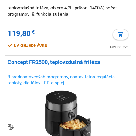
teplovzdušná fritéza, objem 4,2L, príkon: 1400W, počet
programov: 8, funkcia sušenia
119,80
€
NA OBJEDNÁVKU
Kód: 381225
Concept FR2500, teplovzdušná fritéza
8 prednastavených programov, nastaviteľná regulácia
teploty, digitálny LED displej