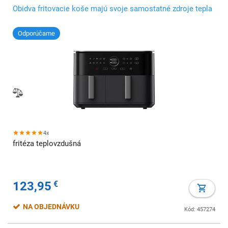
Obidva fritovacie koše majú svoje samostatné zdroje tepla
Odporúčame
4x
fritéza teplovzdušná
123,95
€
NA OBJEDNÁVKU
Kód: 457274