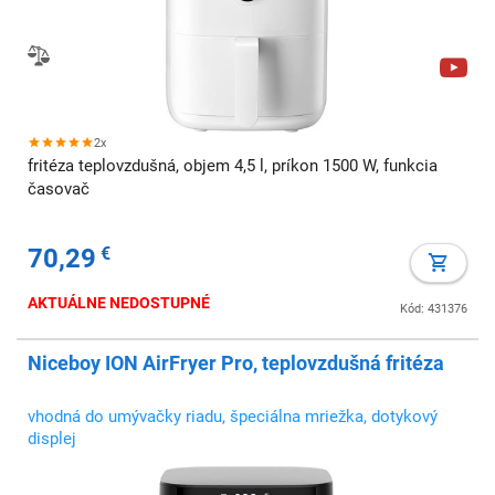
2x
fritéza teplovzdušná, objem 4,5 l, príkon 1500 W, funkcia
časovač
70,29
€
AKTUÁLNE NEDOSTUPNÉ
Kód: 431376
Niceboy ION AirFryer Pro, teplovzdušná fritéza
vhodná do umývačky riadu, špeciálna mriežka, dotykový
displej