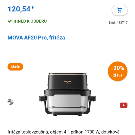
120,54
€
IHNEĎ K ODBERU
Kód: 438717
MOVA AF20 Pro, fritéza
Akcia
-30%
zľava
fritéza teplovzdušná, objem 4 l, príkon 1700 W, dotykové