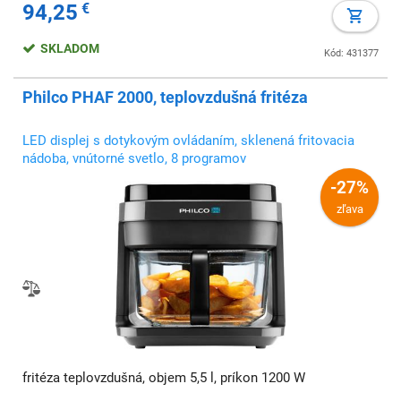
94,25
€
SKLADOM
Kód: 431377
Philco PHAF 2000, teplovzdušná fritéza
LED displej s dotykovým ovládaním, sklenená fritovacia
nádoba, vnútorné svetlo, 8 programov
-27%
zľava
fritéza teplovzdušná, objem 5,5 l, príkon 1200 W