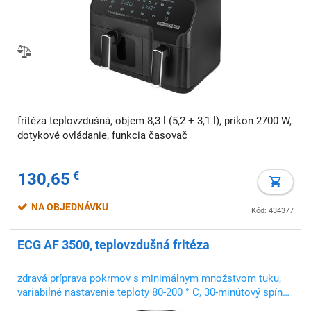
fritéza teplovzdušná, objem 8,3 l (5,2 + 3,1 l), príkon 2700 W,
dotykové ovládanie, funkcia časovač
130,65
€
NA OBJEDNÁVKU
Kód: 434377
ECG AF 3500, teplovzdušná fritéza
zdravá príprava pokrmov s minimálnym množstvom tuku,
variabilné nastavenie teploty 80-200 ° C, 30-minútový spínač
s funkciou automatického vypnutia