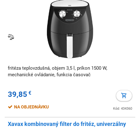
fritéza teplovzdušná, objem 3,5 l, príkon 1500 W,
mechanické ovládanie, funkcia časovač
39,85
€
NA OBJEDNÁVKU
Kód: 434360
Xavax kombinovaný filter do fritéz, univerzálny