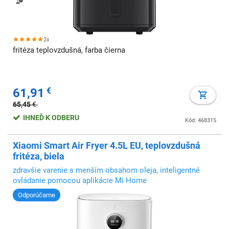
2x
fritéza teplovzdušná, farba čierna
61,91
€
65,45
€
IHNEĎ K ODBERU
Kód: 468315
Xiaomi Smart Air Fryer 4.5L EU, teplovzdušná
fritéza, biela
zdravšie varenie s menším obsahom oleja, inteligentné
ovládanie pomocou aplikácie Mi Home
Odporúčame