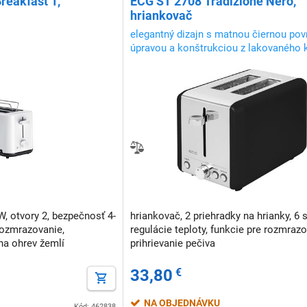
eakfast 1,
ECG ST 2708 Tradizione Nero,
hriankovač
elegantný dizajn s matnou čiernou po
úpravou a konštrukciou z lakovaného 
W, otvory 2, bezpečnosť 4-
hriankovač, 2 priehradky na hrianky, 6 
rozmrazovanie,
regulácie teploty, funkcie pre rozmraz
na ohrev žemlí
prihrievanie pečiva
33,80
€
NA OBJEDNÁVKU
Kód: 462838