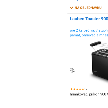
NA OBJEDNÁVKU
Lauben Toaster 900
pre 2 ks pečiva, 7 stup
pamäť, ohrievacia mriež
vyberateľná miska na d
1x
hriankovač, príkon 900