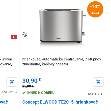
-14%
zľava
6 úrovní
hriankovač, automatické centrovanie, 7 stupňov
zovanie,
zhnednutia, káblový priestor
30,90
€
35,90
€
Kód: 449549
IHNEĎ K ODBERU
Kód: 436348
ovač
Concept ELWOOD TE2015, hriankovač