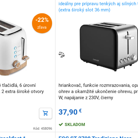
ideálny pre prípravu tenkých aj silných
(extra široký slot 36 mm)
-22%
zľava
tlačidlá, 6 úrovní
hriankovač, funkcie rozmrazovania, o
 2 extra široké otvory
ohrev a okamžité ukončenie ohrevu, p
W, napájanie z 230V, čierny
37,90
€
SKLADOM
Kód: 458096