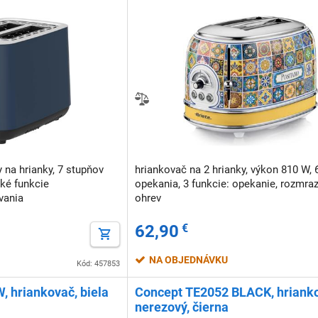
y na hrianky, 7 stupňov
hriankovač na 2 hrianky, výkon 810 W, 
cké funkcie
opekania, 3 funkcie: opekanie, rozmra
vania
ohrev
62,90
€
NA OBJEDNÁVKU
Kód: 457853
, hriankovač, biela
Concept TE2052 BLACK, hriank
nerezový, čierna