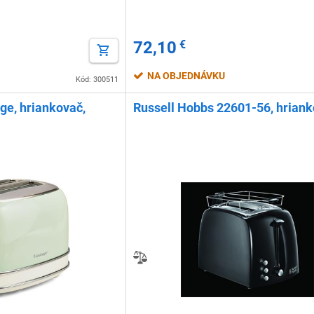
72,10
€
NA OBJEDNÁVKU
Kód: 300511
ge, hriankovač,
Russell Hobbs 22601-56, hrian