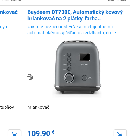
ankovač
Buydeem DT730E, Automatický kovový
hriankovač na 2 plátky, farba
atramentová sivá
enými
zaisťuje bezpečnosť vďaka inteligentnému
automatickému spúšťaniu a zdvíhaniu, čo je
ideálne pre domácnosti s deťmi
stupňov
hriankovač
109,90
€