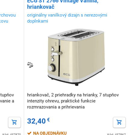
ECG ST 2766 Vintage Vanilla,
hriankovač
vrchovou
originálny vanilkový dizajn s nerezovými
kovu
doplnkami
stupňov
hriankovač, 2 priehradky na hrianky, 7 stupňov
ovanie a
intenzity ohrevu, praktické funkcie
rozmrazovania a prihrievania
32,40
€
NA OBJEDNÁVKU
Kód: 457870
Kód: 457867