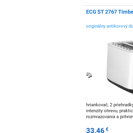
ECG ST 2767 Timber
originálny antikorový d
hriankovač, 2 priehradk
intenzity ohrevu, prakti
rozmrazovania a prihrie
33,46
€