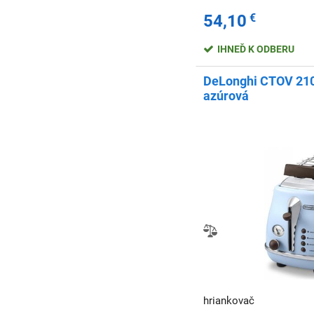
54,10
€
IHNEĎ K ODBERU
DeLonghi CTOV 210
azúrová
hriankovač