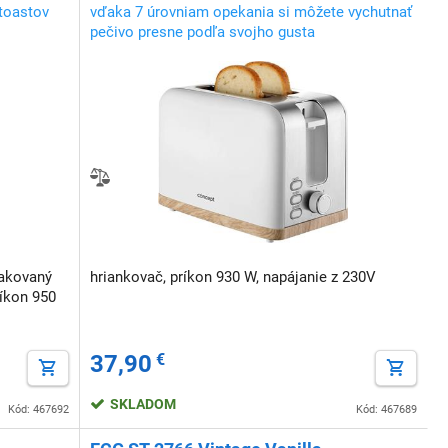
 toastov
vďaka 7 úrovniam opekania si môžete vychutnať
pečivo presne podľa svojho gusta
pakovaný
hriankovač, príkon 930 W, napájanie z 230V
ríkon 950
37,90
€
SKLADOM
Kód: 467692
Kód: 467689