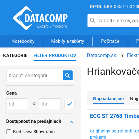
INFOLINKA
0850 100 20
Notebooky
Mobily a tablety
Počítače
P
Datacomp.sk
Elekt
KATEGÓRIE
FILTER PRODUKTOV
Hriankovač
Cena
Najžiadanejšie
Na
až
ECG ST 2768 Timber
Dostupnosť na predajniach
originálny petrol antiko
Bratislava Showroom
prvkami