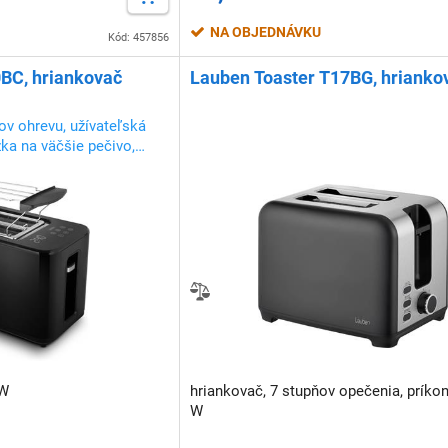
NA OBJEDNÁVKU
Kód: 457856
BC, hriankovač
Lauben Toaster T17BG, hrianko
ňov ohrevu, užívateľská
ka na väčšie pečivo,
robky
 W
hriankovač, 7 stupňov opečenia, príkon
W