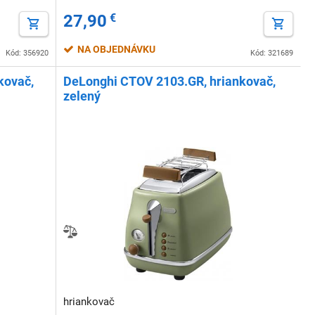
27,90
€
NA OBJEDNÁVKU
Kód: 356920
Kód: 321689
kovač,
DeLonghi CTOV 2103.GR, hriankovač,
zelený
hriankovač