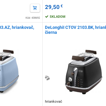
29,50
€
SKLADOM
Kód: 438692
3.AZ, hriankovač,
DeLonghiI CTOV 2103.BK, hrian
čierna
hriankovač