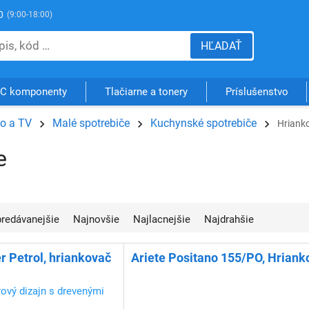
0
(9:00-18:00)
HĽADAŤ
C komponenty
Tlačiarne a tonery
Príslušenstvo
ro a TV
Malé spotrebiče
Kuchynské spotrebiče
Hriank
e
jpredávanejšie
Najnovšie
Najlacnejšie
Najdrahšie
 Petrol, hriankovač
Ariete Positano 155/PO, Hriank
rový dizajn s drevenými