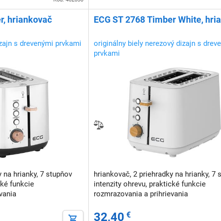
, hriankovač
ECG ST 2768 Timber White, hri
izajn s drevenými prvkami
originálny biely nerezový dizajn s drev
prvkami
y na hrianky, 7 stupňov
hriankovač, 2 priehradky na hrianky, 7 
cké funkcie
intenzity ohrevu, praktické funkcie
vania
rozmrazovania a prihrievania
32,40
€