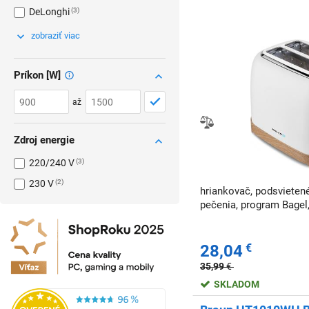
DeLonghi
3
zobraziť viac
Príkon [W]
až
Zdroj energie
220/240 V
3
230 V
2
hriankovač, podsvietené 
pečenia, program Bagel,
28,04
€
35,99
€
SKLADOM