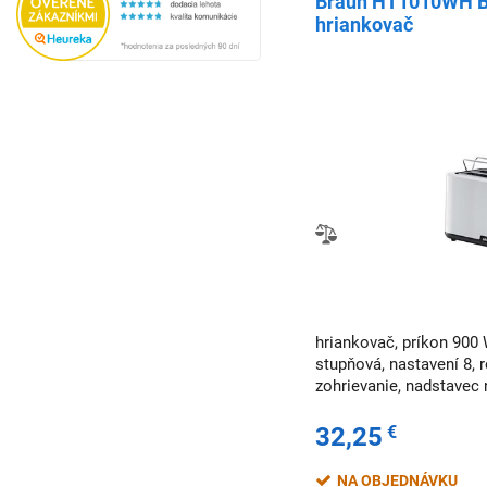
Braun HT1010WH Br
hriankovač
hriankovač, príkon 900 
stupňová, nastavení 8, 
zohrievanie, nadstavec 
32,25
€
NA OBJEDNÁVKU