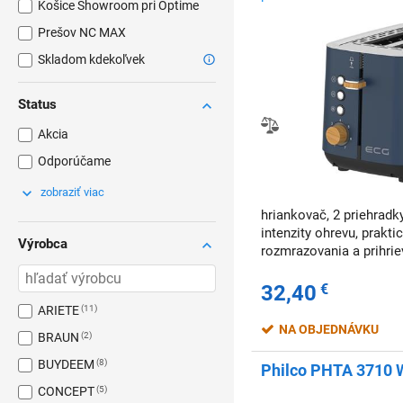
Košice Showroom pri Optime
Prešov NC MAX
Skladom kdekoľvek
Status
Akcia
Odporúčame
zobraziť viac
hriankovač, 2 priehradk
intenzity ohrevu, prakti
Výrobca
rozmrazovania a prihrie
32,40
€
ARIETE
11
NA OBJEDNÁVKU
BRAUN
2
BUYDEEM
8
Philco PHTA 3710 W
CONCEPT
5