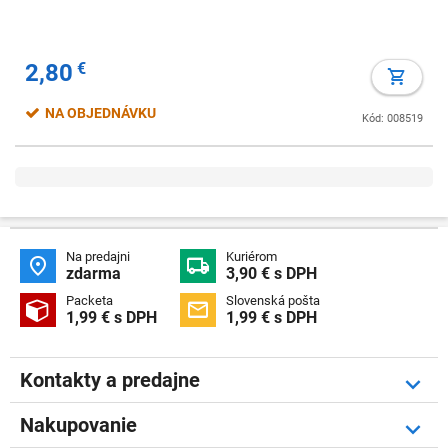
2,80
€
NA OBJEDNÁVKU
Kód: 008519
Na predajni
Kuriérom


zdarma
3,90 € s DPH
Packeta
Slovenská pošta


1,99 € s DPH
1,99 € s DPH
Kontakty a predajne
Nakupovanie