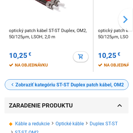
optický patch kábel ST-ST Duplex, OM2,
optický patch káb
50/125µm, LSOH, 2,0 m
50/125µm, LSOH,
10,25
€
10,25
€
NA OBJEDNÁVKU
NA OBJEDNÁV
Zobraziť kategóriu ST-ST Duplex patch kábel, OM2
ZARADENIE PRODUKTU
Káble a redukcie
Optické káble
Duplex ST-ST
ST-ST OM2