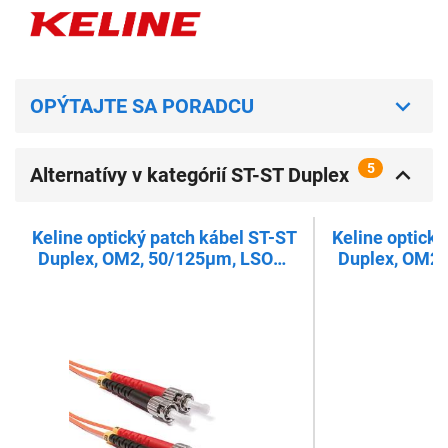
OPÝTAJTE SA PORADCU
5
Alternatívy v kategórií ST-ST Duplex
patch kábel, OM2
Keline optický patch kábel ST-ST
Keline optický
Duplex, OM2, 50/125µm, LSOH,
Duplex, OM2,
2,0 m