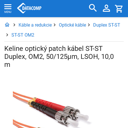
Káble a redukcie
Optické káble
Duplex ST-ST
ST-ST OM2
Keline optický patch kábel ST-ST
Duplex, OM2, 50/125µm, LSOH, 10,0
m