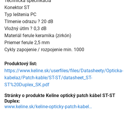
Technická špecifikácia
Konektor ST
Typ leštenia PC
Tlmenie odrazu ? 20 dB
Vložný útlm ? 0,3 dB
Materiál ferule keramika (zirkón)
Priemer ferule 2,5 mm
Cykly zapojenie / rozpojenie min. 1000
Produktový list:
https://www.keline.sk/userfiles/files/Datasheety/Opticka-
kabelaz/Patch-kable/ST-ST/datasheet_ST-
ST%20Duplex_SK.pdf
Stránky o produkte Keline optický patch kábel ST-ST
Duplex:
www.keline.sk/keline-opticky-patch-kabel-st-st-duplex-om2-50-125um-lsoh?15=76&21=106