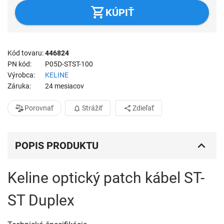
KÚPIŤ
Kód tovaru
446824
PN kód
P05D-STST-100
Výrobca
KELINE
Záruka
24 mesiacov
Porovnať
Strážiť
Zdieľať
POPIS PRODUKTU
Keline optický patch kábel ST-
ST Duplex