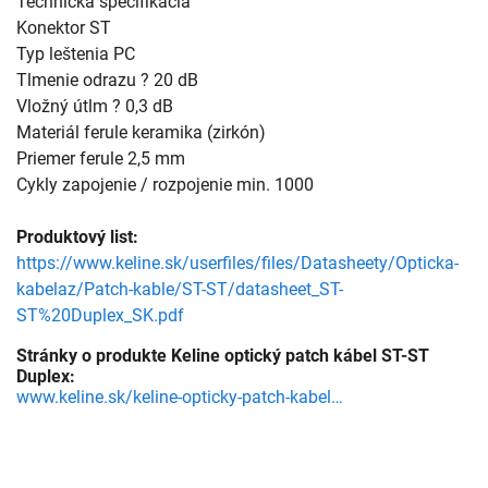
Technická špecifikácia
Konektor ST
Typ leštenia PC
Tlmenie odrazu ? 20 dB
Vložný útlm ? 0,3 dB
Materiál ferule keramika (zirkón)
Priemer ferule 2,5 mm
Cykly zapojenie / rozpojenie min. 1000
Produktový list:
https://www.keline.sk/userfiles/files/Datasheety/Opticka-
kabelaz/Patch-kable/ST-ST/datasheet_ST-
ST%20Duplex_SK.pdf
Stránky o produkte Keline optický patch kábel ST-ST
Duplex:
www.keline.sk/keline-opticky-patch-kabel-st-st-duplex-om2-50-125um-lsoh?15=76&21=106