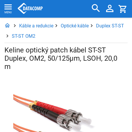
Káble a redukcie
Optické káble
Duplex ST-ST
ST-ST OM2
Keline optický patch kábel ST-ST
Duplex, OM2, 50/125µm, LSOH, 20,0
m