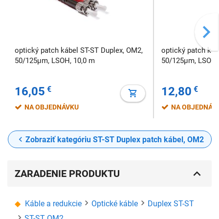
optický patch kábel ST-ST Duplex, OM2,
optický patch káb
50/125µm, LSOH, 10,0 m
50/125µm, LSOH,
16,05
€
12,80
€
NA OBJEDNÁVKU
NA OBJEDNÁV
Zobraziť kategóriu ST-ST Duplex patch kábel, OM2
ZARADENIE PRODUKTU
Káble a redukcie
Optické káble
Duplex ST-ST
ST-ST OM2