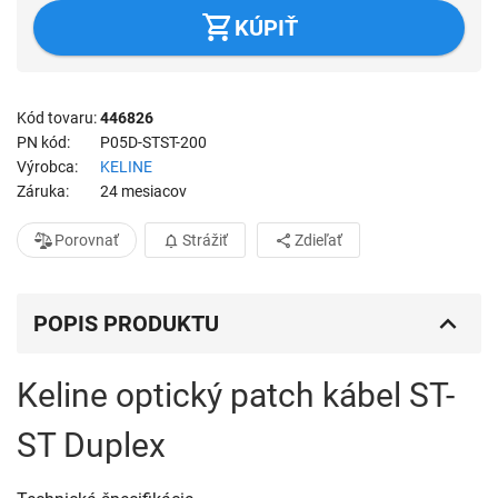
KÚPIŤ
Kód tovaru
446826
PN kód
P05D-STST-200
Výrobca
KELINE
Záruka
24 mesiacov
Porovnať
Strážiť
Zdieľať
POPIS PRODUKTU
Keline optický patch kábel ST-
ST Duplex