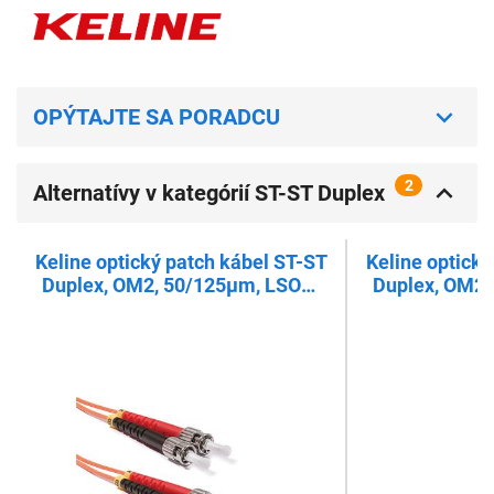
OPÝTAJTE SA PORADCU
2
Alternatívy v kategórií ST-ST Duplex
patch kábel, OM2
Keline optický patch kábel ST-ST
Keline optický
Duplex, OM2, 50/125µm, LSOH,
Duplex, OM2,
10,0 m