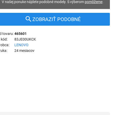
V našej ponuke nájdete podobné modely. S výberom
pomôžeme
.
ZOBRAZIŤ PODOBNÉ
d tovaru
465601
 kód
83JE00UKCK
robca
LENOVO
ruka
24 mesiacov