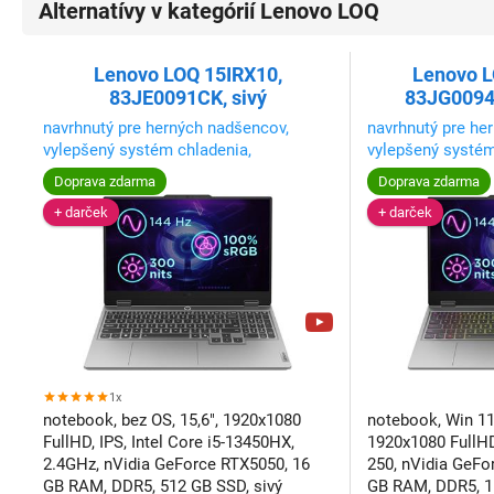
Alternatívy v kategórií Lenovo LOQ
Lenovo LOQ 15IRX10,
Lenovo 
83JE0091CK, sivý
83JG0094
navrhnutý pre herných nadšencov,
navrhnutý pre he
vylepšený systém chladenia,
vylepšený systém
klávesnica Legion TrueStrike
Doprava zdarma
Doprava zdarma
+ darček
+ darček
1x
notebook, bez OS, 15,6", 1920x1080
notebook, Win 11
FullHD, IPS, Intel Core i5-13450HX,
1920x1080 FullHD
2.4GHz, nVidia GeForce RTX5050, 16
250, nVidia GeFo
GB RAM, DDR5, 512 GB SSD, sivý
GB RAM, DDR5, 1 