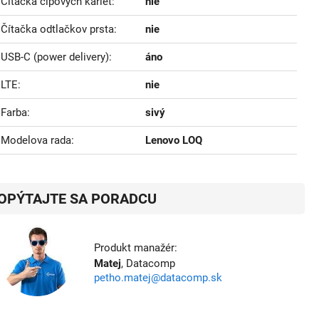
Čítačka čipových kariet
nie
Čítačka odtlačkov prsta
nie
USB-C (power delivery)
áno
LTE
nie
Farba
sivý
Modelova rada
Lenovo LOQ
OPÝTAJTE SA PORADCU
Produkt manažér:
Matej
, Datacomp
petho.matej@datacomp.sk