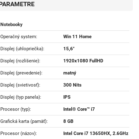
PARAMETRE
Notebooky
Operačný system
Win 11 Home
Displej (uhlopriečka)
15,6"
Displej (rozlíšenie)
1920x1080 FullHD
Displej (prevedenie)
matný
Displej (svietivosť)
300 Nits
Displej (typ panela)
IPS
Procesor (typ)
Intel® Core™ i7
Grafická karta (pamäť)
8 GB
Procesor (názov)
Intel Core i7 13650HX, 2.6GHz