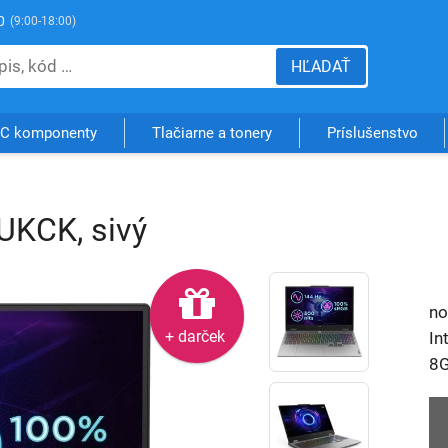
0
(9:00-18:00)
HĽADAŤ
C komponenty
Tlačiarne a tonery
Príslušenstvo
UKCK, sivý
no
+ darček
In
8G