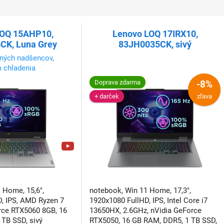
LOQ 15AHP10,
Lenovo LOQ 17IRX10,
CK, Luna Grey
83JH0035CK, sivý
rných nadšencov,
 chladenia
Doprava zdarma
-8%
+ darček
zľava
 Home, 15,6",
notebook, Win 11 Home, 17,3",
, IPS, AMD Ryzen 7
1920x1080 FullHD, IPS, Intel Core i7
rce RTX5060 8GB, 16
13650HX, 2.6GHz, nVidia GeForce
TB SSD, sivý
RTX5050, 16 GB RAM, DDR5, 1 TB SSD,