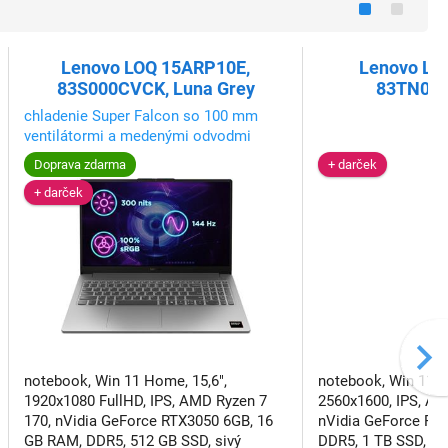
Lenovo LOQ 15ARP10E,
Lenovo LO
83S000CVCK, Luna Grey
83TN002
chladenie Super Falcon so 100 mm
ventilátormi a medenými odvodmi
tepla
Doprava zdarma
+ darček
+ darček
notebook, Win 11 Home, 15,6",
notebook, Win 11 H
1920x1080 FullHD, IPS, AMD Ryzen 7
2560x1600, IPS, AM
170, nVidia GeForce RTX3050 6GB, 16
nVidia GeForce RT
GB RAM, DDR5, 512 GB SSD, sivý
DDR5, 1 TB SSD, si