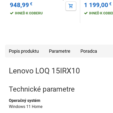
948,99
€
1 199,00
€
IHNEĎ K ODBERU
IHNEĎ K ODB
Popis produktu
Parametre
Poradca
Lenovo LOQ 15IRX10
Technické parametre
Operačný systém
Windows 11 Home