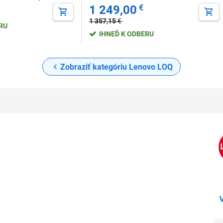
sivý
1 249,00
€
1 357,15
€
ERU
IHNEĎ K ODBERU
Zobraziť kategóriu Lenovo LOQ