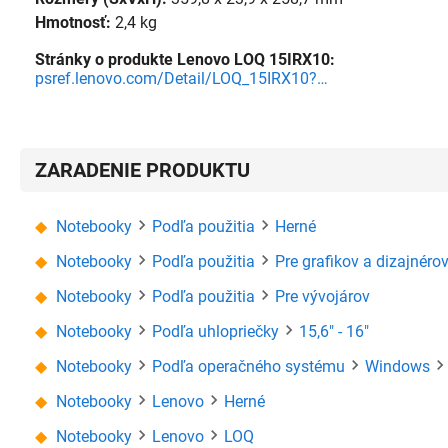
Hmotnosť:
2,4 kg
Stránky o produkte Lenovo LOQ 15IRX10:
psref.lenovo.com/Detail/LOQ_15IRX10?M=83JE00UKCK
ZARADENIE PRODUKTU
Notebooky
Podľa použitia
Herné
Notebooky
Podľa použitia
Pre grafikov a dizajnéro
Notebooky
Podľa použitia
Pre vývojárov
Notebooky
Podľa uhlopriečky
15,6" - 16"
Notebooky
Podľa operačného systému
Windows
Notebooky
Lenovo
Herné
Notebooky
Lenovo
LOQ