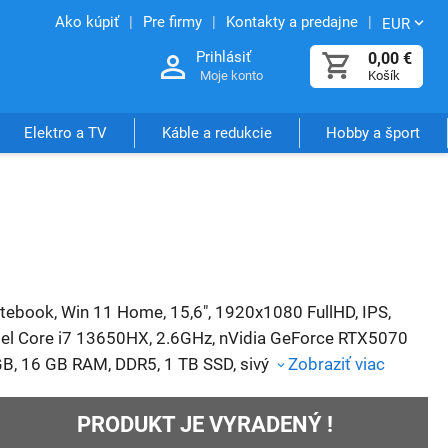
Ako kúpiť
Pre firmy
Kontakty a predajne
EUR
Prihlásiť
0,00
€
Moje konto
Košík
Elektro a TV
Káble a redukcie
Hobby a šport
tebook, Win 11 Home, 15,6", 1920x1080 FullHD, IPS,
tel Core i7 13650HX, 2.6GHz, nVidia GeForce RTX5070
B, 16 GB RAM, DDR5, 1 TB SSD, sivý
Zobraziť viac
PRODUKT JE VYRADENÝ !