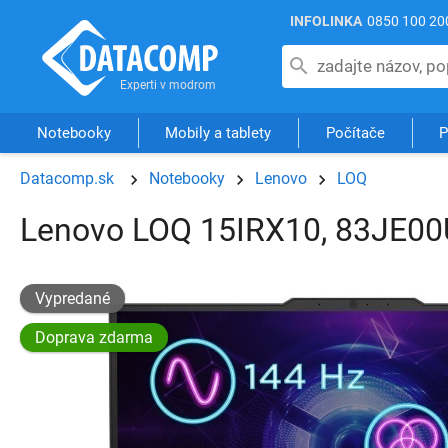
INFOLINKA
0850 100 20
Notebooky
Mobily a tablety
Počítače
P
Datacomp.sk
Notebooky
Lenovo
LOQ
Lenovo LOQ 15IRX10, 83JE00
Vypredané
Doprava zdarma