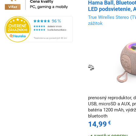
Hama Ball, Bluetoot
LED podsvietenie, 
microSD slot, ružov
True Wirelles Stereo (T
zážitok
prenosný reproduktor, 
USB, microSD a AUX, pr
batéria 1200 mAh, výdrž
bluetooth
14,99
€