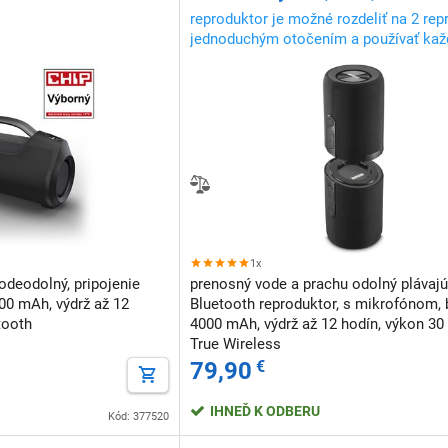
IP67, 30 W, čierny
reproduktor je možné rozdeliť na 2 rep
jednoduchým otočením a používať každ
alebo spárovať pre True Wireless ster
1x
odeodolný, pripojenie
prenosný vode a prachu odolný plávajú
00 mAh, výdrž až 12
Bluetooth reproduktor, s mikrofónom, 
tooth
4000 mAh, výdrž až 12 hodín, výkon 30
True Wireless
79,90
€
IHNEĎ K ODBERU
Kód: 377520