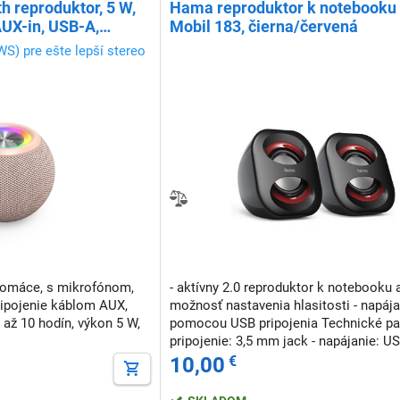
h reproduktor, 5 W,
Hama reproduktor k notebooku
AUX-in, USB-A,
Mobil 183, čierna/červená
ý
WS) pre ešte lepší stereo
domáce, s mikrofónom,
- aktívny 2.0 reproduktor k notebooku 
ipojenie káblom AUX,
možnosť nastavenia hlasitosti - napája
 až 10 hodín, výkon 5 W,
pomocou USB pripojenia Technické parametre: -
pripojenie: 3,5 mm jack - napájanie: U
vidlica - audiosystém: 2.0 - frekvenčný
10,00
€
reproduktorov: 120