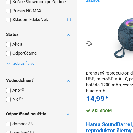
zážitok
Košice Showroom pri Optime
Prešov NC MAX
Skladom kdekoľvek
Status
Akcia
Odporúčame
zobraziť viac
prenosný reproduktor, 
USB, microSD a AUX, pr
Vodeodolnosť
batéria 1200 mAh, výdrž
Áno
6
bluetooth
14,99
€
Nie
5
SKLADOM
Odporúčané použitie
Hama SoundBarrel,
domáce
12
reproduktor, čierny
neurčené
3