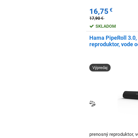
16,75
€
17,90
€
SKLADOM
Hama PipeRoll 3.0,
reproduktor, vode o
W, čierny
Výpredaj
prenosný reproduktor, 