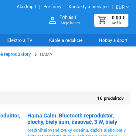
Ako kúpiť
Pre firmy
Kontakty a predajne
EUR
Prihlásiť
0,00
€
Moje konto
Košík
Elektro a TV
Káble a redukcie
Hobby a šport
é reproduktory
HAMA
16 produktov
oduktor,
Hama Calm, Bluetooth reproduktor,
plochý, biely šum, časovač, 3 W, biely
predinštalované zvuky oceánu, dažďa alebo biely