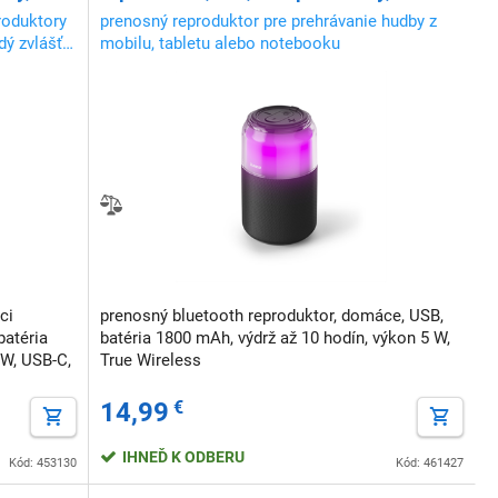
pre ext.audio, 4 svetelné režimy
roduktory
prenosný reproduktor pre prehrávanie hudby z
ý zvlášť,
mobilu, tabletu alebo notebooku
eo
ci
prenosný bluetooth reproduktor, domáce, USB,
batéria
batéria 1800 mAh, výdrž až 10 hodín, výkon 5 W,
 W, USB-C,
True Wireless
14,99
€
IHNEĎ K ODBERU
Kód: 453130
Kód: 461427