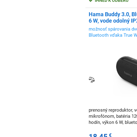
IHNEĎ K ODBERU
Hama Buddy 3.0, Bl
6 W, vode odolný IP
možnosť spárovania dv
Bluetooth vďaka True W
ešte lepší stereo zážito
prenosný reproduktor, 
mikrofónom, batéria 12
hodín, výkon 6 W, bluet
18,45
€