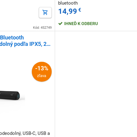
bluetooth
14,99
€
IHNEĎ K ODBERU
Kód: 452749
 Bluetooth
dolný podľa IPX5, 20
-13%
zľava
vodeodolný, USB-C, USB a