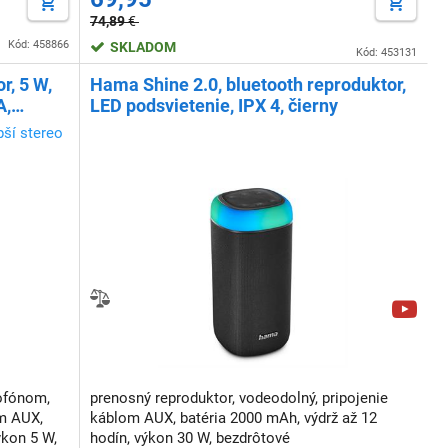
74,89
€
Kód: 458866
SKLADOM
Kód: 453131
r, 5 W,
Hama Shine 2.0, bluetooth reproduktor,
A,
LED podsvietenie, IPX 4, čierny
pší stereo
ofónom,
prenosný reproduktor, vodeodolný, pripojenie
m AUX,
káblom AUX, batéria 2000 mAh, výdrž až 12
ýkon 5 W,
hodín, výkon 30 W, bezdrôtové