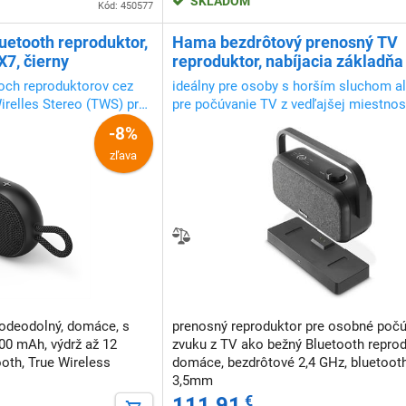
SKLADOM
Kód: 450577
uetooth reproduktor,
Hama bezdrôtový prenosný TV
X7, čierny
reproduktor, nabíjacia základňa 
GHz vysielačom, Bluetooth
och reproduktorov cez
ideálny pre osoby s horším sluchom al
irelles Stereo (TWS) pre
pre počúvanie TV z vedľajšej miestnos
k
-8%
zľava
vodeodolný, domáce, s
prenosný reproduktor pre osobné poč
00 mAh, výdrž až 12
zvuku z TV ako bežný Bluetooth reprod
ooth, True Wireless
domáce, bezdrôtové 2,4 GHz, bluetooth
3,5mm
111,91
€