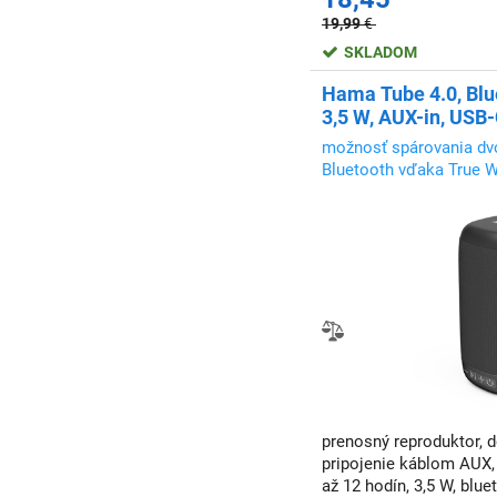
19,99
€
SKLADOM
Hama Tube 4.0, Blu
3,5 W, AUX-in, USB-
možnosť spárovania dv
Bluetooth vďaka True W
ešte lepší stereo zážito
prenosný reproduktor, 
pripojenie káblom AUX,
až 12 hodín, 3,5 W, blue