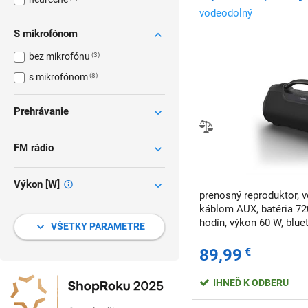
vodeodolný
S mikrofónom
bez mikrofónu
3
s mikrofónom
8
Prehrávanie
FM rádio
Výkon [W]
prenosný reproduktor, v
káblom AUX, batéria 72
hodín, výkon 60 W, blue
VŠETKY PARAMETRE
89,99
€
IHNEĎ K ODBERU