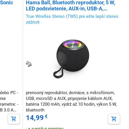
 Sonic
Hama Ball, Bluetooth reproduktor, 5 W,
LED podsvietenie, AUX-in, USB-A,
microSD slot, čierny
True Wirelles Stereo (TWS) pre ešte lepší stereo
zážitok
alebo PC -
prenosný reproduktor, domáce, s mikrofónom,
nie
USB, microSD a AUX, pripojenie káblom AUX,
batéria 1200 mAh, výdrž až 10 hodín, výkon 5 W,
SB 3.0 A
bluetooth
 rozsah
14,99
€