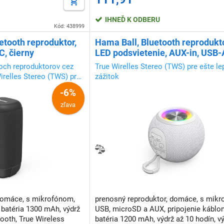
IHNEĎ K ODBERU
Kód: 438999
etooth reproduktor,
Hama Ball, Bluetooth reprodukto
C, čierny
LED podsvietenie, AUX-in, USB-
microSD slot, biely
och reproduktorov cez
True Wirelles Stereo (TWS) pre ešte le
irelles Stereo (TWS) pre
zážitok
k
-6%
zľava
domáce, s mikrofónom,
prenosný reproduktor, domáce, s mikr
 batéria 1300 mAh, výdrž
USB, microSD a AUX, pripojenie káblo
tooth, True Wireless
batéria 1200 mAh, výdrž až 10 hodín, v