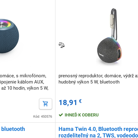
domáce, s mikrofónom,
prenosný reproduktor, domáce, výdrž až
ipojenie káblom AUX,
hudobný výkon 5 W, bluetooth
 až 10 hodín, výkon 5 W,
18,91
€
IHNEĎ K ODBERU
Kód: 450576
 bluetooth
Hama Twin 4.0, Bluetooth repro
rozdeliteľný na 2, TWS, vodeodo