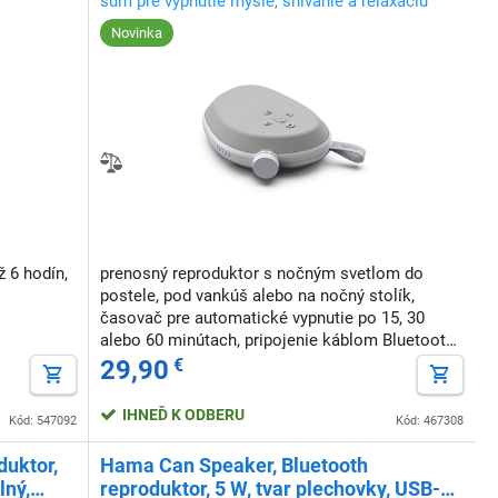
šum pre vypnutie mysle, snívanie a relaxáciu
Novinka
 6 hodín,
prenosný reproduktor s nočným svetlom do
postele, pod vankúš alebo na nočný stolík,
časovač pre automatické vypnutie po 15, 30
alebo 60 minútach, pripojenie káblom Bluetooth,
AUX, hudobný výkon 3 W, batéria 2000 mAh,
29,90
€
výdrž až 20 hodín na jedno nabitie
IHNEĎ K ODBERU
Kód: 547092
Kód: 467308
duktor,
Hama Can Speaker, Bluetooth
lný,
reproduktor, 5 W, tvar plechovky, USB-A