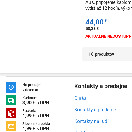
AUX, pripojenie káblom
výdrž až 12 hodín, výko
44,00
€
50,38
€
AKTUÁLNE NEDOSTUPN
16 produktov
Na predajni
Kontakty a predajne

zdarma
Kuriérom
O nás

3,90 € s DPH
Kontakty a predajne
Packeta

1,99 € s DPH
Kontakty na ľudí
Slovenská pošta

1,99 € s DPH