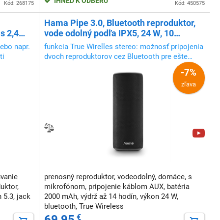
IHNEĎ K ODBERU
Kód: 268175
Kód: 450575
Hama Pipe 3.0, Bluetooth reproduktor,
s 2,4
vode odolný podľa IPX5, 24 W, 10
svetelných režimov, čierny
ebo napr.
funkcia True Wirelles stereo: možnosť pripojenia
ti
dvoch reproduktorov cez Bluetooth pre ešte
lepší stereo zážitok
-7%
zľava
úvanie
prenosný reproduktor, vodeodolný, domáce, s
uktor,
mikrofónom, pripojenie káblom AUX, batéria
 5.3, jack
2000 mAh, výdrž až 14 hodín, výkon 24 W,
bluetooth, True Wireless
69,95
€