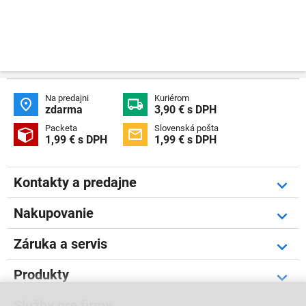
Na predajni
Kuriérom


zdarma
3,90 € s DPH
Packeta
Slovenská pošta


1,99 € s DPH
1,99 € s DPH
Kontakty a predajne
Nakupovanie
Záruka a servis
Produkty
Služby pre firmy