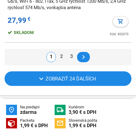
Gb/s, WiFi 6 - 802.11ax, 5 GHz rýchlosť 1200 Mb/s, 2,4 GHz
rýchlosť 574 Mb/s, vonkajšia anténa
27,99
€
SKLADOM
Kód: 452670
2
3
1
ZOBRAZIŤ 24 ĎALŠÍCH
Na predajni
Kuriérom


zdarma
3,90 € s DPH
Packeta
Slovenská pošta


1,99 € s DPH
1,99 € s DPH