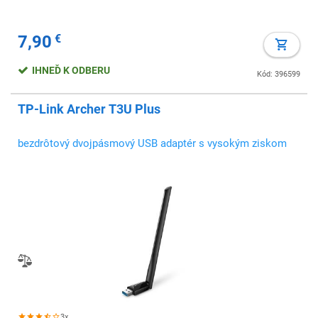
7,90
€
IHNEĎ K ODBERU
Kód: 396599
TP-Link Archer T3U Plus
bezdrôtový dvojpásmový USB adaptér s vysokým ziskom
3x