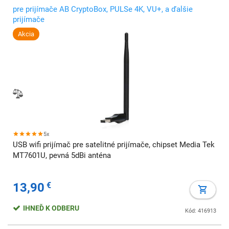
pre prijímače AB CryptoBox, PULSe 4K, VU+, a ďalšie
prijímače
Akcia
5x
USB wifi prijímač pre satelitné prijímače, chipset Media Tek
MT7601U, pevná 5dBi anténa
13,90
€
IHNEĎ K ODBERU
Kód: 416913