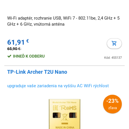
Wi-Fi adaptér, rozhranie USB, WiFi 7 - 802.11be, 2,4 GHz + 5
GHz + 6 GHz, vnútorná anténa
61,91
€
65,90
€
IHNEĎ K ODBERU
Kód: 455137
TP-Link Archer T2U Nano
upgraduje vaše zariadenia na vyššiu AC WiFi rýchlost
-23%
zľava