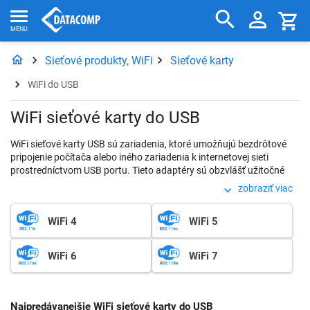
Sieťové produkty, WiFi
Sieťové karty
WiFi do USB
WiFi sieťové karty do USB
WiFi sieťové karty USB sú zariadenia, ktoré umožňujú bezdrôtové
pripojenie počítača alebo iného zariadenia k internetovej sieti
prostredníctvom USB portu. Tieto adaptéry sú obzvlášť užitočné
pre stolné počítače, ktoré štandardne nemajú integrovanú WiFi
zobraziť viac
kartu alebo slúžia pre zlepšenie WiFi prijímu u notebookov s
oslabeným signálom. Existujú rôzne typy týchto adaptérov, ktoré
WiFi 4
WiFi 5
podporujú rôzne WiFi štandardy a frekvencie.
WiFi 6
WiFi 7
Najpredávanejšie WiFi sieťové karty do USB