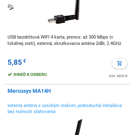
USB bezdrôtová WIFI 4 karta, prenos: až 300 Mbps (v
lokálnej sieti), externá, skrutkovacia anténa 2dBi, 2.4GHz
5,85
€
IHNEĎ K ODBERU
Kód: 460518
Mercusys MA14H
externá anténa s vysokým ziskom, jednoduchá inštalácia
bez nutnosti sťahovania