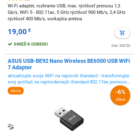
Wi-Fi adaptér, rozhranie USB, max. rýchlosť prenosu 1,3
Gb/s, WiFi 5 - 802.11ac, 5 GHz rýchlosť 900 Mb/s, 2,4 GHz
rýchlosť 400 Mb/s, vonkajšia anténa
19,00
€
IHNEĎ K ODBERU
Kód: 350726
ASUS USB-BE92 Nano Wireless BE6500 USB WiFi
7 Adapter
aktualizujte svoje WiFi na najnovší štandard - transformujte
svoj počítač na najmodernejší štandard 802.11be pomocou
jednoduchého pripojenia USB
Akcia
-6%
zľava