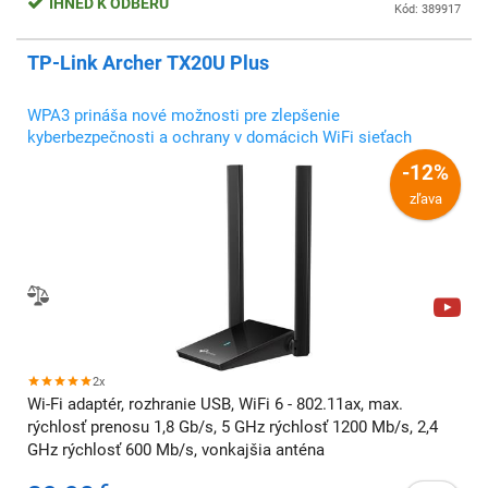
IHNEĎ K ODBERU
Kód: 389917
TP-Link Archer TX20U Plus
WPA3 prináša nové možnosti pre zlepšenie
kyberbezpečnosti a ochrany v domácich WiFi sieťach
-12%
zľava
2x
Wi-Fi adaptér, rozhranie USB, WiFi 6 - 802.11ax, max.
rýchlosť prenosu 1,8 Gb/s, 5 GHz rýchlosť 1200 Mb/s, 2,4
GHz rýchlosť 600 Mb/s, vonkajšia anténa