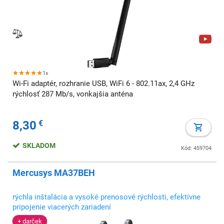
1x
Wi-Fi adaptér, rozhranie USB, WiFi 6 - 802.11ax, 2,4 GHz
rýchlosť 287 Mb/s, vonkajšia anténa
8,30
€
SKLADOM
Kód: 459704
Mercusys MA37BEH
rýchla inštalácia a vysoké prenosové rýchlosti, efektívne
pripojenie viacerých zariadení
+ darček