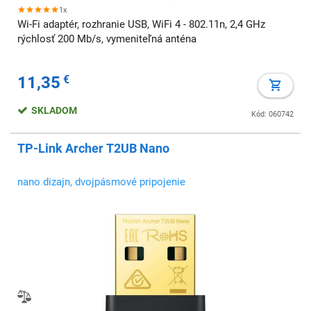
1x
Wi-Fi adaptér, rozhranie USB, WiFi 4 - 802.11n, 2,4 GHz
rýchlosť 200 Mb/s, vymeniteľná anténa
11,35
€
SKLADOM
Kód: 060742
TP-Link Archer T2UB Nano
nano dizajn, dvojpásmové pripojenie