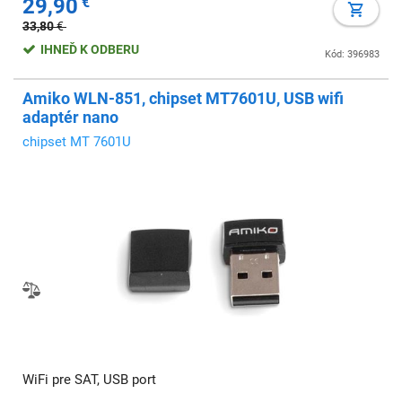
29,90
€
33,80
€
IHNEĎ K ODBERU
Kód: 396983
Amiko WLN-851, chipset MT7601U, USB wifi
adaptér nano
chipset MT 7601U
WiFi pre SAT, USB port