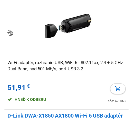
Wi-Fi adaptér, rozhranie USB, WiFi 6 - 802.11ax, 2,4 + 5 GHz
Dual Band, nad 501 Mb/s, port USB 3.2
51,91
€
IHNEĎ K ODBERU
Kód: 425063
D-Link DWA-X1850 AX1800 Wi-Fi 6 USB adaptér