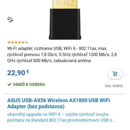
1x
Wi-Fi adaptér, rozhranie USB, WiFi 6 - 802.11ax, max.
rýchlosť prenosu 1,8 Gb/s, 5 GHz rýchlosť 1200 Mb/s, 2,4
GHz rýchlosť 600 Mb/s, zabudovaná anténa
22,90
€
IHNEĎ K ODBERU
Kód: 434893
ASUS USB-AX56 Wireless AX1800 USB WiFi
Adapter (bez podstavca)
okamžitý upgrade na WiFi 6 – zvýšte rýchlosť svojho
počítača na štandard 802.11ax prostredníctvom USB s
rýchlosťou až 1800 Mb/s.