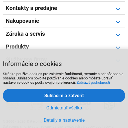
Kontakty a predajne
Nakupovanie
Záruka a servis
Produkty
Služby pre firmy
Informácie o cookies
Stránka používa cookies pre zaistenie funkčnosti, meranie a prispôsobenie



obsahu. Súhlasom povolíte používanie cookies alebo môžete upraviť
nastavenie cookies podľa svojích preferencií.
Zobraziť podrobnosti
Súhlasím a zatvoriť
Odmietnuť všetko
Detaily a nastavenie
©
2000 - 2026, Datacomp s.r.o.
Datacomp s.r.o. je autorizovaný partner svetových výrobcov počítačov a