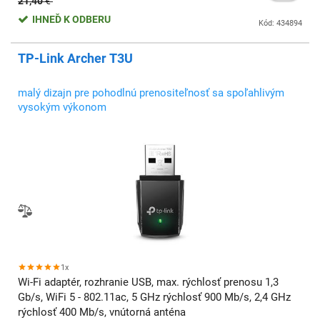
21,40
€
IHNEĎ K ODBERU
Kód: 434894
TP-Link Archer T3U
malý dizajn pre pohodlnú prenositeľnosť sa spoľahlivým
vysokým výkonom
1x
Wi-Fi adaptér, rozhranie USB, max. rýchlosť prenosu 1,3
Gb/s, WiFi 5 - 802.11ac, 5 GHz rýchlosť 900 Mb/s, 2,4 GHz
rýchlosť 400 Mb/s, vnútorná anténa