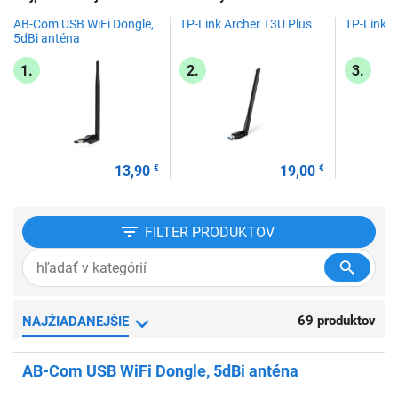
AB-Com USB WiFi Dongle,
TP-Link Archer T3U Plus
TP-Link 
5dBi anténa
1.
2.
3.
13,90
€
19,00
€
FILTER
PRODUKTOV
69 produktov
NAJŽIADANEJŠIE
AB-Com USB WiFi Dongle, 5dBi anténa