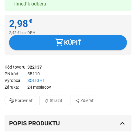
ihneď k odberu
2,98
€
2,42
€
bez DPH
KÚPIŤ
Kód tovaru
322137
PN kód
5B110
Výrobca
SOLIGHT
Záruka
24 mesiacov
Porovnať
Strážiť
Zdieľať
POPIS PRODUKTU