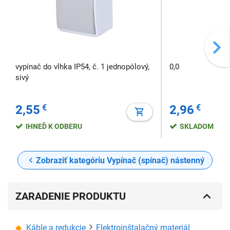
vypínač do vlhka IP54, č. 1 jednopólový,
0,0
sivý
2,55
€
2,96
€
IHNEĎ K ODBERU
SKLADOM
Zobraziť kategóriu Vypínač (spínač) nástenný
ZARADENIE PRODUKTU
Káble a redukcie
Elektroinštalačný materiál