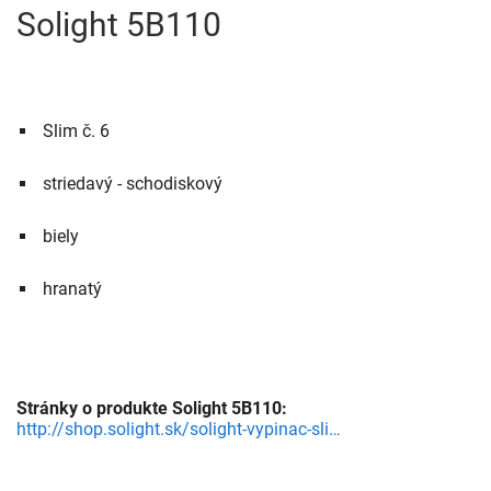
Solight 5B110
 Slim č. 6
 striedavý - schodiskový
 biely
 hranatý
Stránky o produkte Solight 5B110:
http://shop.solight.sk/solight-vypinac-slim-c-6-striedavy--schodiskovy-biely-detail-2V4200