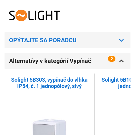
OPÝTAJTE SA PORADCU
2
Alternatívy v kategórií Vypínač
(spínač) nástenný
Solight 5B303, vypínač do vlhka
Solight 5B102
IP54, č. 1 jednopólový, sivý
jednopó