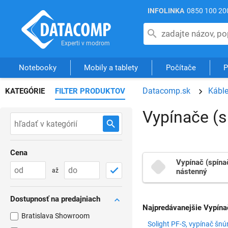
INFOLINKA
0850 100 20
Notebooky
Mobily a tablety
Počítače
P
Datacomp.sk
Káble
KATEGÓRIE
FILTER PRODUKTOV
Vypínače (s
Cena
Vypínač (spína
až
nástenný
Dostupnosť na predajniach
Najpredávanejšie Vypína
Bratislava Showroom
Solight PF-S, vypínač šnú