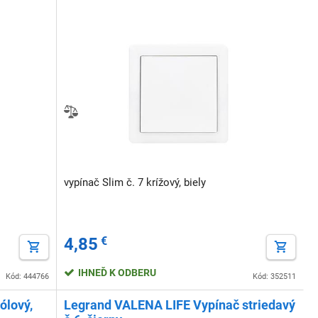
vypínač Slim č. 7 krížový, biely
4,85
€
IHNEĎ K ODBERU
Kód: 444766
Kód: 352511
ólový,
Legrand VALENA LIFE Vypínač striedavý