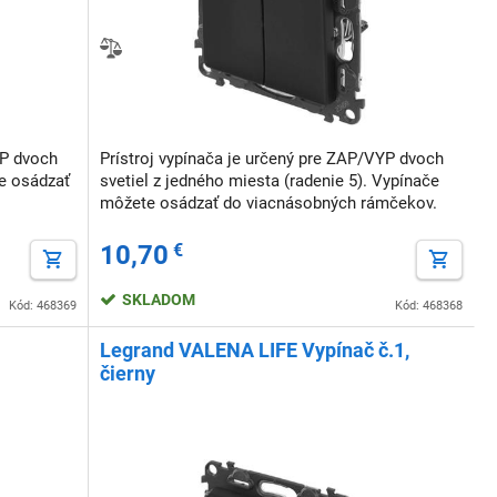
YP dvoch
Prístroj vypínača je určený pre ZAP/VYP dvoch
te osádzať
svetiel z jedného miesta (radenie 5). Vypínače
môžete osádzať do viacnásobných rámčekov.
10,70
€
SKLADOM
Kód: 468369
Kód: 468368
Legrand VALENA LIFE Vypínač č.1,
čierny