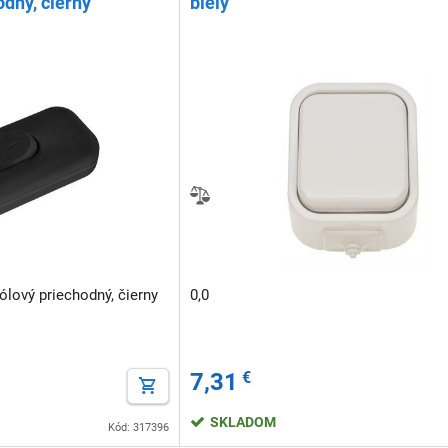
dný, čierny
biely
ólový priechodný, čierny
0,0
7,31
€
SKLADOM
Kód: 317396