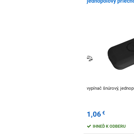
jednopólový priecho
vypínač šnúrový, jednop
1,06
€
IHNEĎ K ODBERU