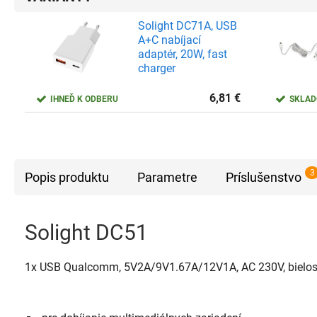
Solight DC71A, USB
A+C nabíjací
adaptér, 20W, fast
charger
6,81
€
IHNEĎ K ODBERU
SKLA
3
Popis produktu
Parametre
Príslušenstvo
Solight DC51
1x USB Qualcomm, 5V2A/9V1.67A/12V1A, AC 230V, bielos