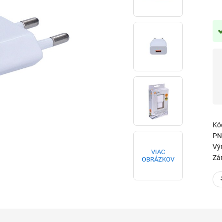
Kó
PN
Vý
VIAC
Zá
OBRÁZKOV