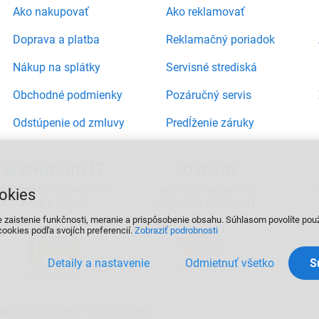
Ako nakupovať
Ako reklamovať
Doprava a platba
Reklamačný poriadok
Nákup na splátky
Servisné strediská
Obchodné podmienky
Pozáručný servis
Odstúpenie od zmluvy
Predĺženie záruky
Showroom IT
20 rokov
viac ako 5000 produktov
autorizovaný partner
okies
ihneď k odberu
svetových výrobcov IT
e zaistenie funkčnosti, meranie a prispôsobenie obsahu. Súhlasom povolíte pou
ookies podľa svojích preferencií.
Zobraziť podrobnosti
Detaily a nastavenie
Odmietnuť všetko
ky.
Ochrana osobných údajov a cookies
.