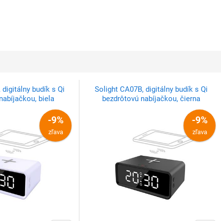
digitálny budík s Qi
Solight CA07B, digitálny budík s Qi
nabíjačkou, biela
bezdrôtovú nabíjačkou, čierna
-9%
-9%
zľava
zľava