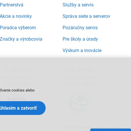
Partnerstvá
Služby a servis
Akcie a novinky
Správa siete a serverov
Poradca výberom
Pozáručny servis
Značky a výrobcovia
Pre školy a úrady
Výskum a inovácie
IT expert
Pre firmy
servis, poradenstvo,
kompletné IT služby
siete, servery
pre firmy a školy
žívanie cookies alebo
Súhlasím a zatvoriť
Technické riešenie © 2026
CyberSoft s.r.o.