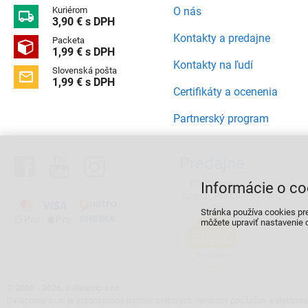
Kuriérom
O nás

3,90 € s DPH
Kontakty a predajne
Packeta

1,99 € s DPH
Kontakty na ľudí
Slovenská pošta

1,99 € s DPH
Certifikáty a ocenenia
Partnerský program



Predajne
Bratislava,
Informácie o co
Košice, Prešov
Stránka používa cookies pr
môžete upraviť nastavenie c
©
2000 - 2026, Datacomp s.r.o.
Datacomp s.r.o. je autorizovaný partner svetových výrobcov počítačov a elektroni