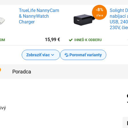
TrueLife NannyCam
Solight 
& NannyWatch
nabíjací 
Charger
USB, 24
230V, čie
15,99
€
DOM
IHNEĎ K ODBERU
Zobraziť viac
Porovnať varianty
Poradca
ivý