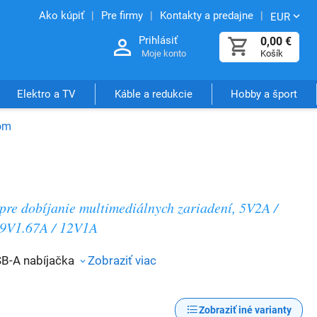
Ako kúpiť
Pre firmy
Kontakty a predajne
EUR
Prihlásiť
0,00
€
Moje konto
Košík
Elektro a TV
Káble a redukcie
Hobby a šport
om
pre dobíjanie multimediálnych zariadení, 5V2A /
9V1.67A / 12V1A
B-A nabíjačka
Zobraziť viac
Zobraziť iné varianty