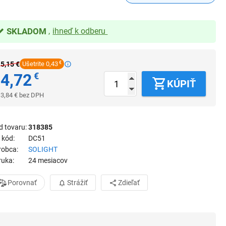
SKLADOM
ihneď k odberu
5,15
€
Ušetrite 0,43
€
4,72
€
KÚPIŤ
3,84
€
bez DPH
d tovaru
318385
 kód
DC51
robca
SOLIGHT
ruka
24 mesiacov
Porovnať
Strážiť
Zdieľať