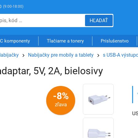
0
(9:00-18:00)
HĽADAŤ
C komponenty
Tlačiarne a tonery
Príslušenstvo
abíjačky
Nabíjačky pre mobily a tablety
s USB-A výstup
daptar, 5V, 2A, bielosivy
-8%
zľava
US