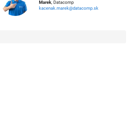
Marek
, Datacomp
kacenak.marek@datacomp.sk