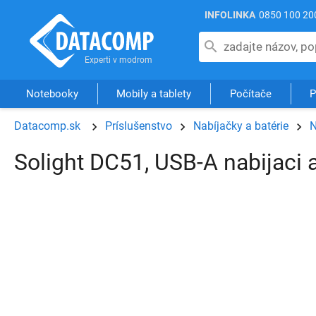
INFOLINKA
0850 100 20
Notebooky
Mobily a tablety
Počítače
P
Datacomp.sk
Príslušenstvo
Nabíjačky a batérie
N
Solight DC51, USB-A nabijaci a