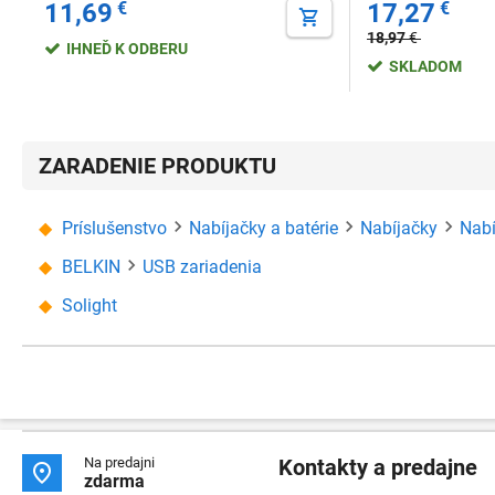
11,69
€
17,27
€
18,97
€
IHNEĎ K ODBERU
SKLADOM
ZARADENIE PRODUKTU
Príslušenstvo
Nabíjačky a batérie
Nabíjačky
Nabí
BELKIN
USB zariadenia
Solight
Na predajni
Kontakty a predajne

zdarma