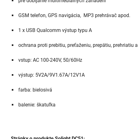
 pre dobíjanie multimediálnych zariadení
 GSM telefon, GPS navigácia,  MP3 prehrávač apod.
 1 x USB Qualcomm výstup typu A
 ochrana proti prebitiu, preťaženiu, prepätiu, prehriatiu a
 vstup: AC 100-240V, 50/60Hz
 výstup: 5V2A/9V1.67A/12V1A
 farba: bielosivá
 balenie: škatuľka
Stránky o produkte Solight DC51: