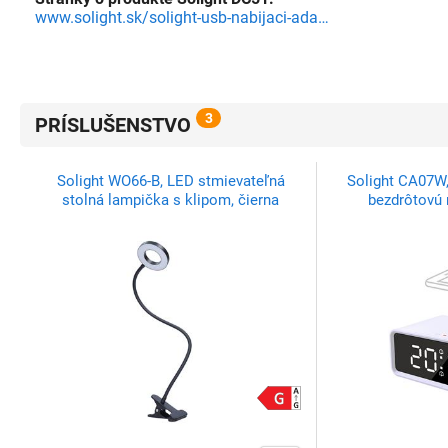
www.solight.sk/solight-usb-nabijaci-adapter-fast-charge-1x-usb-qualcomm-5v2a-9v1-5a-12v1a-
3
PRÍSLUŠENSTVO
Solight WO66-B, LED stmievateľná
Solight CA07W, 
stolná lampička s klipom, čierna
bezdrôtovú 