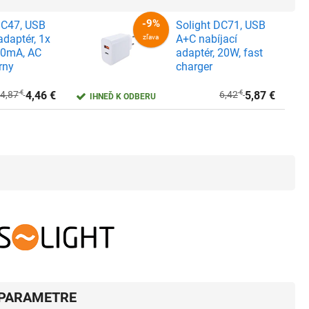
DC47, USB
Solight DC71, USB
adaptér, 1x
A+C nabíjací
00mA, AC
adaptér, 20W, fast
rny
charger
4,87
€
4,46
€
6,42
€
5,87
€
IHNEĎ K ODBERU
-8%
zľava
PARAMETRE