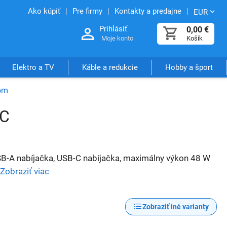
Ako kúpiť
Pre firmy
Kontakty a predajne
EUR
Prihlásiť
0,00
€
Moje konto
Košík
Elektro a TV
Káble a redukcie
Hobby a šport
om
-C
B-A nabíjačka, USB-C nabíjačka, maximálny výkon 48 W
Zobraziť viac
Zobraziť iné varianty