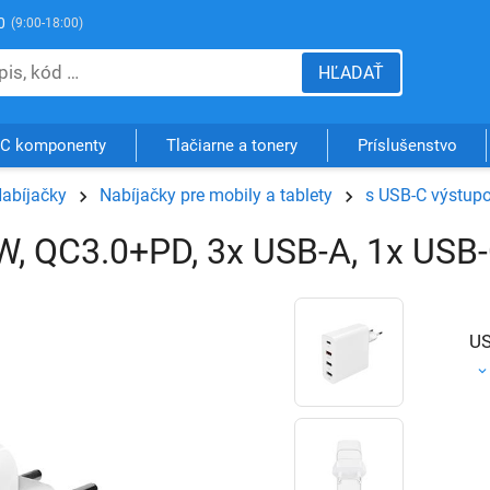
0
(9:00-18:00)
HĽADAŤ
C komponenty
Tlačiarne a tonery
Príslušenstvo
abíjačky
Nabíjačky pre mobily a tablety
s USB-C výstup
8W, QC3.0+PD, 3x USB-A, 1x USB
US