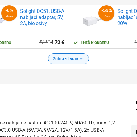
Solight DC51, USB-A
Solight 
nabijaci adaptar, 5V,
nabíjací 
2A, bielosivy
20W
5,15
€
4,72
€
1
ODBERU
IHNEĎ K ODBERU
Zobraziť viac
-8%
zľava
e nabíjanie. Vstup: AC 100-240 V, 50/60 Hz, max. 1,2
QC3.0 USB-A (5V/3A, 9V/2A, 12V/1,5A), 2x USB-A