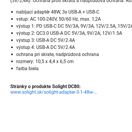
(5V/2,4A). Ochrana proti skratu a nadprúdová ochrana. Rozm
nabíjací adaptér 48W, 3x USB-A + USB-C
vstup: AC 100-240V, 50/60 Hz, max. 1,2A
výstup 1: PD USB-C DC 5V/3A, 9V/3A, 12V/2.5A, 15V/2
výstup 2: QC3.0 USB-A DC 5V/3A, 9V/2A, 12V/1.5A
výstup 3: USB-A DC 5V/2.4A
výstup 4: USB-A DC 5V/2.4A
ochrana pri skrate, nadprúdová ochrana
rozmery: 10,5 x 4,4 x 6,5 cm
farba biela
Stránky o produkte Solight DC80:
www.solight.sk/solight-adapter-3-1-48w-qc3-0-pd-3x-usb-a-1x-usb-c-detail-3I3L000201.aspx