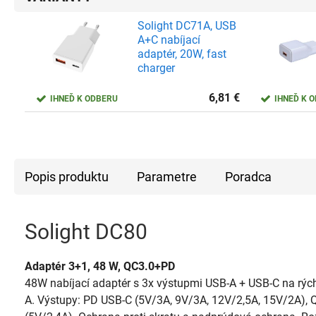
Solight DC71A, USB
A+C nabíjací
adaptér, 20W, fast
charger
6,81
€
IHNEĎ K ODBERU
IHNEĎ K 
Popis produktu
Parametre
Poradca
Solight DC80
Adaptér 3+1, 48 W, QC3.0+PD
48W nabíjací adaptér s 3x výstupmi USB-A + USB-C na rýchl
A. Výstupy: PD USB-C (5V/3A, 9V/3A, 12V/2,5A, 15V/2A), 