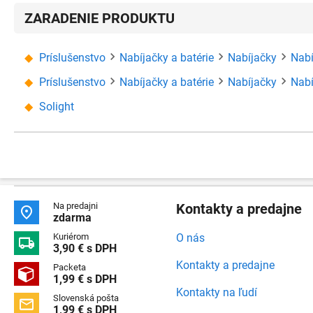
ZARADENIE PRODUKTU
Príslušenstvo
Nabíjačky a batérie
Nabíjačky
Nabí
Príslušenstvo
Nabíjačky a batérie
Nabíjačky
Nabí
Solight
Na predajni
Kontakty a predajne

zdarma
Kuriérom
O nás

3,90 € s DPH
Kontakty a predajne
Packeta

1,99 € s DPH
Kontakty na ľudí
Slovenská pošta

1,99 € s DPH