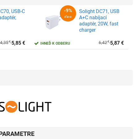
DC70, USB-C
Solight DC71, USB
adaptér,
A+C nabíjací
adaptér, 20W, fast
charger
4,35
€
5,85
€
6,42
€
5,87
€
IHNEĎ K ODBERU
-59%
zľava
PARAMETRE