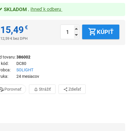
SKLADOM
ihneď k odberu
15,49
€
KÚPIŤ
12,59
€
bez DPH
d tovaru
386002
 kód
DC80
robca
SOLIGHT
ruka
24 mesiacov
Porovnať
Strážiť
Zdieľať