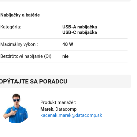
Nabíjačky a batérie
Kategória
USB-A nabíjačka
USB-C nabíjačka
Maximálny výkon
48 W
Bezdrôtové nabíjanie (Qi)
nie
OPÝTAJTE SA PORADCU
Produkt manažér:
Marek
, Datacomp
kacenak.marek@datacomp.sk