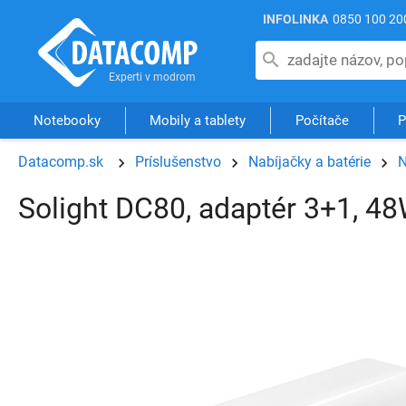
INFOLINKA
0850 100 20
Notebooky
Mobily a tablety
Počítače
P
Datacomp.sk
Príslušenstvo
Nabíjačky a batérie
N
Solight DC80, adaptér 3+1, 4