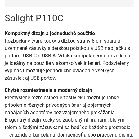
Solight P110C
Kompaktný dizajn a jednoduché použitie
Rozbočka v tvare kocky s dĺžkou strany 8 cm spája tri
uzemnené zásuvky s detskou poistkou a USB nabíjačku s
portami USB-C a USB-A. Vďaka kompaktnému prevedeniu
je ideálny na použitie v akomkoľvek interiéri. Podsvietený
vypínač umožňuje jednoduché ovládanie všetkých
zásuviek aj USB portov.
Chytré rozmiestnenie a moderný dizajn
Premyslené rozmiestnenie zásuviek umožňuje ľahké
pripojenie rôznych prívodných šnúr aj objemných
napájacích adaptérov bez vzájomného prekážania.
Elegantný dizajn kocky so zaoblenými hranami, bielym
telom a šedými zásuvkami sa hodí do každého prostredia
– či už ide o kanceláriu, domácnosť alebo pracovnú dielňu.