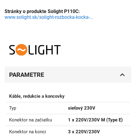
Stránky o produkte Solight P110C:
www.solight.sk/solight-rozbocka-kocka-3x-16a--usb-a-c-biela-vypinac-detail-1J9O000201.aspx
PARAMETRE
Káble, redukcie a koncovky
Typ
sieťový 230V
Konektor na začiatku
1 x 220V/230V M (Type E)
Konektor na konci
3 x 220V/230V