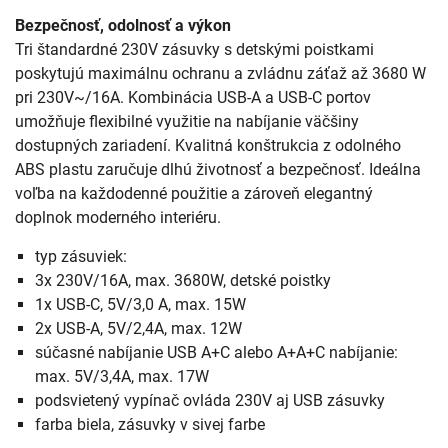
Bezpečnosť, odolnosť a výkon
Tri štandardné 230V zásuvky s detskými poistkami
poskytujú maximálnu ochranu a zvládnu záťaž až 3680 W
pri 230V~/16A. Kombinácia USB-A a USB-C portov
umožňuje flexibilné využitie na nabíjanie väčšiny
dostupných zariadení. Kvalitná konštrukcia z odolného
ABS plastu zaručuje dlhú životnosť a bezpečnosť. Ideálna
voľba na každodenné použitie a zároveň elegantný
doplnok moderného interiéru.
typ zásuviek:
3x 230V/16A, max. 3680W, detské poistky
1x USB-C, 5V/3,0 A, max. 15W
2x USB-A, 5V/2,4A, max. 12W
súčasné nabíjanie USB A+C alebo A+A+C nabíjanie:
max. 5V/3,4A, max. 17W
podsvietený vypínač ovláda 230V aj USB zásuvky
farba biela, zásuvky v sivej farbe