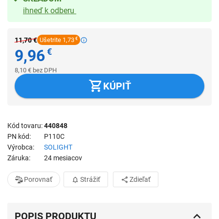
ihneď k odberu
11,70
€
Ušetrite 1,73
€
9,96
€
8,10
€
bez DPH
KÚPIŤ
Kód tovaru
440848
PN kód
P110C
Výrobca
SOLIGHT
Záruka
24 mesiacov
Porovnať
Strážiť
Zdieľať
POPIS PRODUKTU