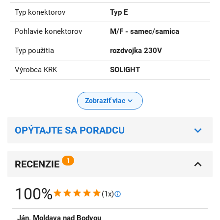
Typ konektorov
Typ E
Pohlavie konektorov
M/F - samec/samica
Typ použitia
rozdvojka 230V
Výrobca KRK
SOLIGHT
Zobraziť viac
OPÝTAJTE SA PORADCU
1
RECENZIE
100%
(1x)
Ján, Moldava nad Bodvou