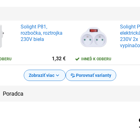
Solight P81,
Solight P
rozbočka, roztrojka
elektrick
230V biela
230V 2x 
vypínač
1,32
€
ODBERU
IHNEĎ K ODBERU
Zobraziť viac
Porovnať varianty
Poradca