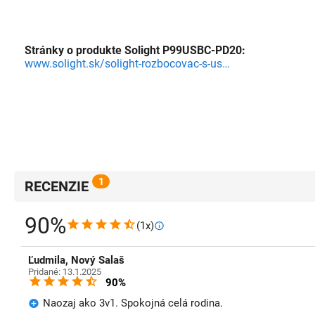
Stránky o produkte Solight P99USBC-PD20:
www.solight.sk/solight-rozbocovac-s-usb-a-c-rychlonabijackou-20w-pd-2-x-10a-biely-vypinac-
1
RECENZIE
90%
(1x)
Ľudmila, Nový Salaš
Pridané: 13.1.2025
90%
Naozaj ako 3v1. Spokojná celá rodina.