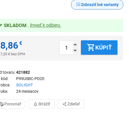
Zobraziť iné varianty
SKLADOM
ihneď k odberu
8,86
€
KÚPIŤ
7,20
€
bez DPH
d tovaru
421882
 kód
P99USBC-PD20
robca
SOLIGHT
ruka
24 mesiacov
Porovnať
Strážiť
Zdieľať