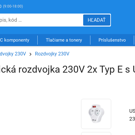
0
(9:00-18:00)
HĽADAŤ
C komponenty
Tlačiarne a tonery
Príslušenstvo
zdvojky 230V
Rozdvojky 230V
ická rozdvojka 230V 2x Typ E s
US
23