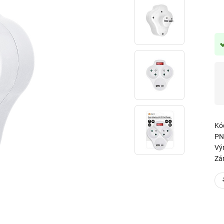
Kó
PN
Vý
Zá