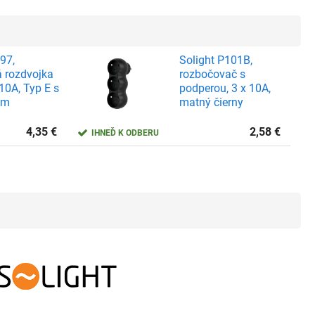
97,
Solight P101B,
á rozdvojka
rozbočovač s
10A, Typ E s
podperou, 3 x 10A,
om
matný čierny
4,35
€
2,58
€
IHNEĎ K ODBERU