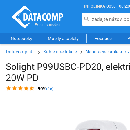
INFOLINKA
0850 100 20
Notebooky
Mobily a tablety
Počítače
P
Datacomp.sk
Káble a redukcie
Napájacie káble a ro
Solight P99USBC-PD20, elektr
20W PD
90%
(1x)