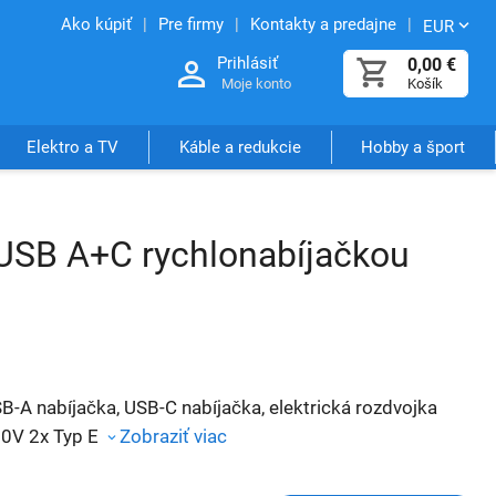
Ako kúpiť
Pre firmy
Kontakty a predajne
EUR
Prihlásiť
0,00
€
Moje konto
Košík
Elektro a TV
Káble a redukcie
Hobby a šport
 USB A+C rychlonabíjačkou
B-A nabíjačka, USB-C nabíjačka, elektrická rozdvojka
0V 2x Typ E
Zobraziť viac