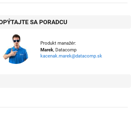
OPÝTAJTE SA PORADCU
Produkt manažér:
Marek
, Datacomp
kacenak.marek@datacomp.sk