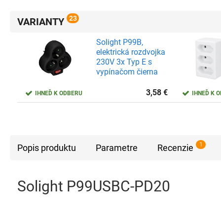
23
VARIANTY
Solight P99B,
elektrická rozdvojka
230V 3x Typ E s
vypínačom čierna
3,58
€
IHNEĎ K ODBERU
IHNEĎ K 
1
Popis produktu
Parametre
Recenzie
Solight P99USBC-PD20