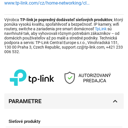
www.tp-link.com/cz/home-networking/cloud-camera/tc70/
Výrobca
TP-link je popredný dodávateľ sieťových produktov
, ktorý
ponúka vysokú kvalitu, spoľahlivosť a bezpečnosť. IP kamery, wifi
routery, switche a zariadenia pre smart domácnosť
TpLink
sú
navrhnuté tak, aby vyhovovali rôznym potrebám zákazníkov – od
domácich používateľov až po malé a stredné podniky. Technická
podpora a servis: TP-Link Central Europe s.r.o., Vinohradská 151,
130 00 Praha 3, Czech Republic, support.cz@tp-link.com, +421 233
006 532.
PARAMETRE
Sieťové produkty