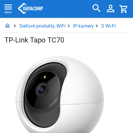
Sieťové produkty, WiFi
IP kamery
S Wi-Fi
TP-Link Tapo TC70