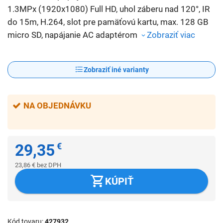
1.3MPx (1920x1080) Full HD, uhol záberu nad 120°, IR
do 15m, H.264, slot pre pamäťovú kartu, max. 128 GB
micro SD, napájanie AC adaptérom
Zobraziť viac
Zobraziť iné varianty
NA OBJEDNÁVKU
29,35
€
23,86
€
bez DPH
KÚPIŤ
Kód tovaru
427932