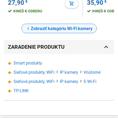
27,90
€
35,90
€
SD, napájanie AC adaptérom
512 GB micro SD,
adaptérom
IHNEĎ K ODBERU
IHNEĎ K ODBE
Zobraziť kategóriu Wi-Fi kamery
ZARADENIE PRODUKTU
Smart produkty
Sieťové produkty, WiFi
IP kamery
Vnútorné
Sieťové produkty, WiFi
IP kamery
S Wi-Fi
TP-LINK