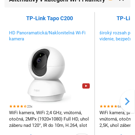
TP-Link Tapo C200
TP-Lin
HD Panoramatická/Naklonitelná Wi-Fi
široký rozsah po
kamera
videnie, bezpečné
23x
6x
WiFi kamera, WiFi 2,4 GHz, vnútorná,
WiFi kamera, prip
otočná, 2MPx (1920×1080) Full HD, uhol
vnútorná, otočná
záberu nad 120°, IR do 10m, H.264, slot
2,5K, uhol záberu
pre pamäťovú kartu, max. 512 GB micro
H.264, slot pre p