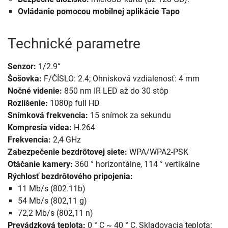
Ovládanie pomocou mobilnej aplikácie Tapo
Technické parametre
Senzor:
1/2.9“
Šošovka:
F/ČÍSLO: 2.4; Ohnisková vzdialenosť: 4 mm
Nočné videnie:
850 nm IR LED až do 30 stôp
Rozlíšenie:
1080p full HD
Snímková frekvencia:
15 snímok za sekundu
Kompresia videa:
H.264
Frekvencia:
2,4 GHz
Zabezpečenie bezdrôtovej siete:
WPA/WPA2-PSK
Otáčanie kamery:
360 ° horizontálne, 114 ° vertikálne
Rýchlosť bezdrôtového pripojenia:
11 Mb/s (802.11b)
54 Mb/s (802,11 g)
72,2 Mb/s (802,11 n)
Prevádzková teplota:
0 ° C ~ 40 ° C, Skladovacia teplota: