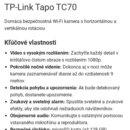
TP-Link Tapo TC70
Domáca bezpečnostná Wi-Fi kamera s horizontálnou a
vertikálnou rotáciou
Kľúčové vlastnosti
Video s vysokým rozlíšením:
Zachyťte každý detail v
krištáľovo čistom obraze s rozlíšením 1080p.
Pokročilé nočné videnie:
Dokonca aj v noci môže
kamera zaznamenávať dianie až do vzdialenosti 9
metrov.
Detekcia pohybu a upozornenia:
Ak bude detekovaný
pohyb, dostanete upozornenie.
Zvukový a svetelný alarm:
Spustite svetelné a zvukové
efekty, aby ste odohnali nežiaducich návštevníkov.
Obojsmerné audio:
Komunikujte s ostatnými pomocou
vstavaného mikrofónu a reproduktora.
Bezpečné úložisko:
microSD karta (až 128 GB).