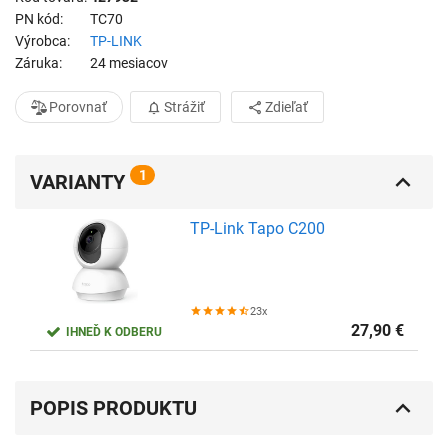
PN kód
TC70
Výrobca
TP-LINK
Záruka
24 mesiacov
Porovnať
Strážiť
Zdieľať
1
VARIANTY
TP-Link Tapo C200
23x
27,90
€
IHNEĎ K ODBERU
POPIS PRODUKTU