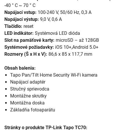
-40 ° C ~ 70 ° C
Napájací vstup:
100-240 V, 50/60 Hz, 0,3 A
Napájací výstup:
9,0 V, 0,6 A
Tlačidlo:
reset
LED indikátor:
Systémová LED dióda
Slot na pamäťové karty:
microSD – až 128GB
Systémové požiadavky:
iOS 10+,Android 5.0+
Rozmery (Š x H x V):
86,6 x 85 x 117,7 mm
Obsah balenia:
Tapo Pan/Tilt Home Security Wi-Fi kamera
Napájací adaptér
Stručný sprievodca
Montážne skrutky
Montážna doska
Základňa fotoaparátu
Stránky o produkte TP-Link Tapo TC70: