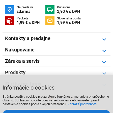
Na predajni
Kuriérom


zdarma
3,90 € s DPH
Packeta
Slovenská pošta


1,99 € s DPH
1,99 € s DPH
Kontakty a predajne
Nakupovanie
Záruka a servis
Produkty
Služby pre firmy
Informácie o cookies
Stránka používa cookies pre zaistenie funkčnosti, meranie a prispôsobenie



obsahu. Súhlasom povolíte používanie cookies alebo môžete upraviť
nastavenie cookies podľa svojích preferencií.
Zobraziť podrobnosti