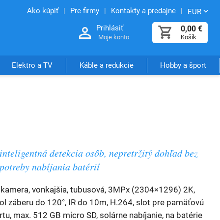
Ako kúpiť
Pre firmy
Kontakty a predajne
EUR
Prihlásiť
0,00
€
Moje konto
Košík
Elektro a TV
Káble a redukcie
Hobby a šport
inteligentná detekcia osôb, nepretržitý dohľad bez
potreby nabíjania batérií
 kamera, vonkajšia, tubusová, 3MPx (2304×1296) 2K,
ol záberu do 120°, IR do 10m, H.264, slot pre pamäťovú
rtu, max. 512 GB micro SD, solárne nabíjanie, na batérie