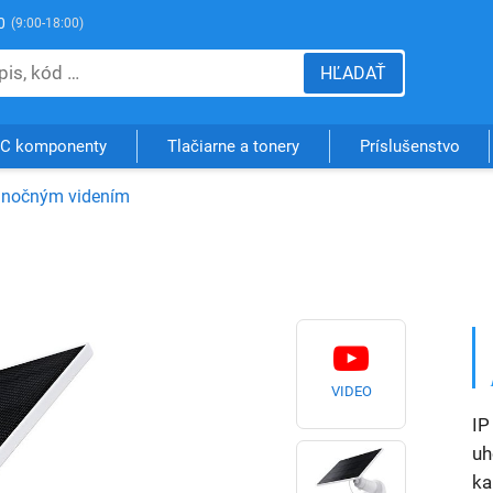
0
(9:00-18:00)
HĽADAŤ
C komponenty
Tlačiarne a tonery
Príslušenstvo
 nočným videním
VIDEO
IP
uh
ka