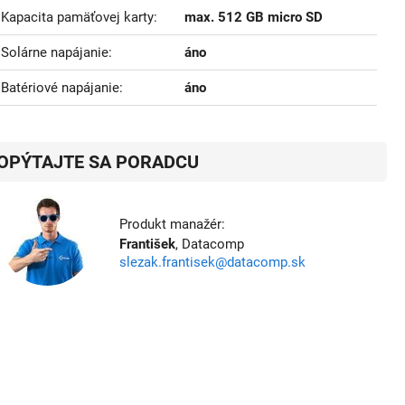
Kapacita pamäťovej karty
max. 512 GB micro SD
Solárne napájanie
áno
Batériové napájanie
áno
OPÝTAJTE SA PORADCU
Produkt manažér:
František
, Datacomp
slezak.frantisek@datacomp.sk