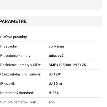
PARAMETRE
Sieťové produkty
Prostredie
vonkajšia
Prevedenie kamery
tubusová
Rozlíšenie kamery v MPx
3MPx (2304×1296) 2K
Horizontálny uhol záberu
do 120°
IR dosvit
do 10 m
Kompresný štandard
H.264
Slot pre pamäťovú kartu
áno