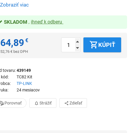
Zobraziť viac
SKLADOM
ihneď k odberu
64,89
€
KÚPIŤ
52,76
€
bez DPH
d tovaru
439149
 kód
TC82 Kit
robca
TP-LINK
ruka
24 mesiacov
Porovnať
Strážiť
Zdieľať