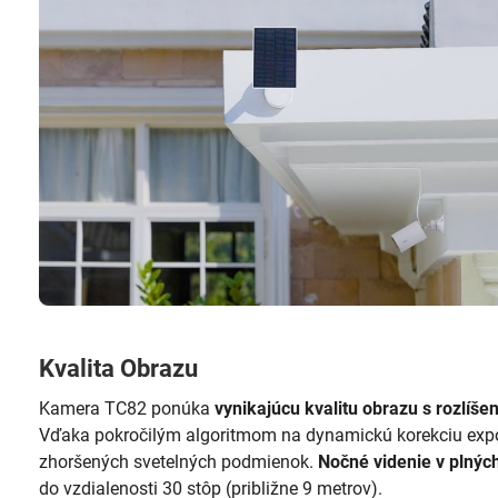
Kvalita Obrazu
Kamera TC82 ponúka
vynikajúcu kvalitu obrazu s rozlíše
Vďaka pokročilým algoritmom na dynamickú korekciu expoz
zhoršených svetelných podmienok.
Nočné videnie v plnýc
do vzdialenosti 30 stôp (približne 9 metrov).