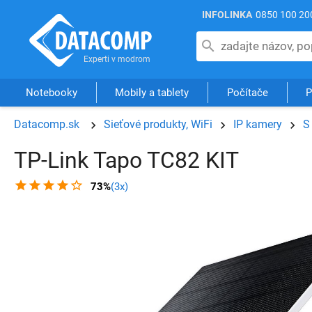
INFOLINKA
0850 100 20
Notebooky
Mobily a tablety
Počítače
P
Datacomp.sk
Sieťové produkty, WiFi
IP kamery
S
TP-Link Tapo TC82 KIT
73%
(3x)