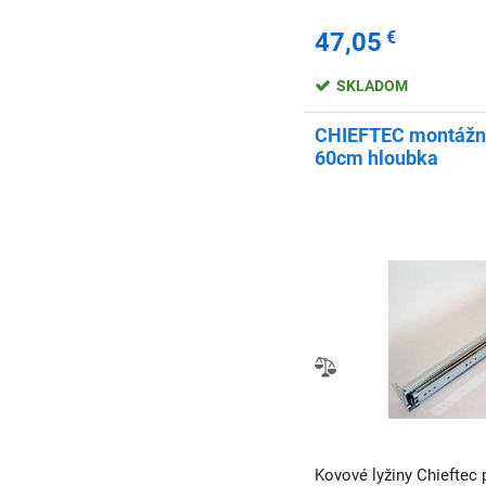
47,05
€
SKLADOM
CHIEFTEC montážní
60cm hloubka
Kovové lyžiny Chieftec 