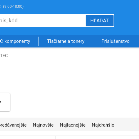
0
(9:00-18:00)
HĽADAŤ
C komponenty
Tlačiarne a tonery
Príslušenstvo
FTEC
y
jpredávanejšie
Najnovšie
Najlacnejšie
Najdrahšie