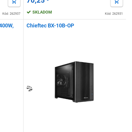
70,25
SKLADOM
Kód: 262937
Kód: 262931
 400W,
Chieftec BX-10B-OP