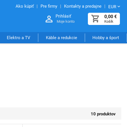
Ako kúpiť
Pre firmy
Kontakty a predajne
EUR
Prihlásiť
0,00
€
Moje konto
Košík
Elektro a TV
Káble a redukcie
Hobby a šport
10 produktov