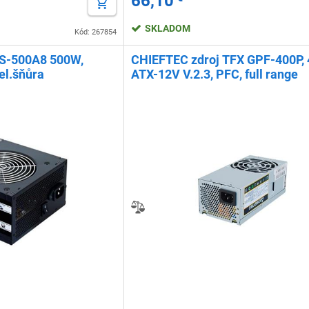
66,10
SKLADOM
Kód: 267854
PS-500A8 500W,
CHIEFTEC zdroj TFX GPF-400P,
el.šňůra
ATX-12V V.2.3, PFC, full range