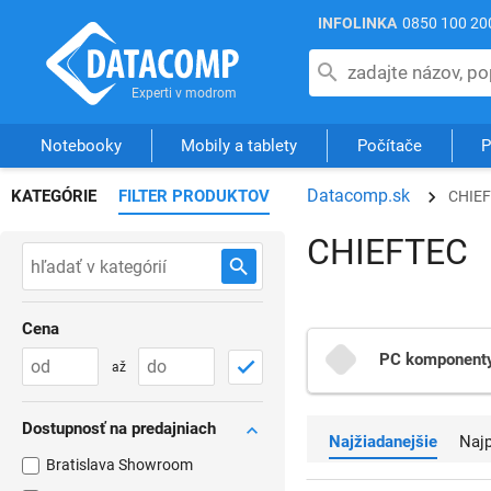
INFOLINKA
0850 100 20
Notebooky
Mobily a tablety
Počítače
P
Datacomp.sk
KATEGÓRIE
FILTER PRODUKTOV
CHIE
CHIEFTEC
Cena
PC komponent
až
Dostupnosť na predajniach
Najžiadanejšie
Na
Bratislava Showroom