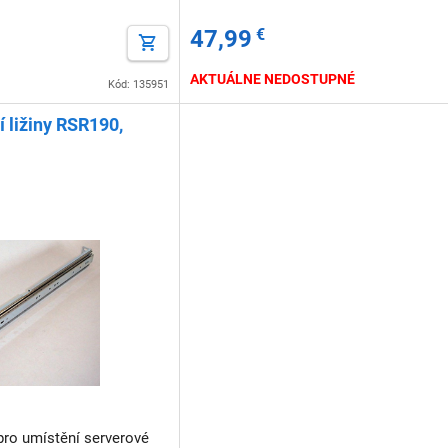
47,99
€
AKTUÁLNE NEDOSTUPNÉ
Kód: 135951
 ližiny RSR190,
pro umístění serverové