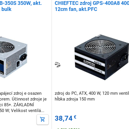
B-350S 350W, akt.
CHIEFTEC zdroj GPS-400A8 40
 bulk
12cm fan, akt.PFC
ájecí zdroj e osazen
zdroj do PC, ATX, 400 W, 120 mm ventil
orem. Účinnost zdroje je
hĺbka zdroja 150 mm
kaci 85+. ZÁKLADNÍ
 W; Velikost ventilá...
38,74
€