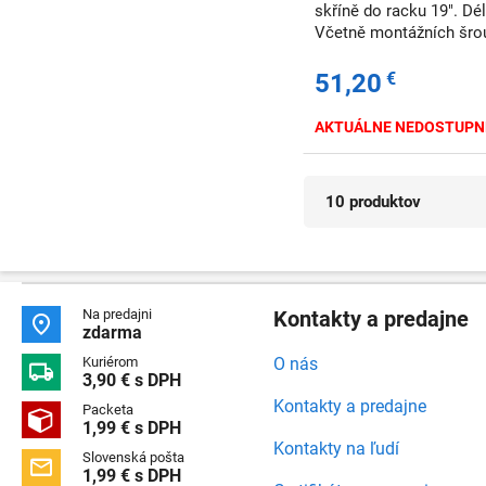
skříně do racku 19". Délka: 60 cm Balení: 2 ks
Včetně montážních šro
51,20
€
AKTUÁLNE NEDOSTUPN
10 produktov
Na predajni
Kontakty a predajne

zdarma
Kuriérom
O nás

3,90 € s DPH
Kontakty a predajne
Packeta

1,99 € s DPH
Kontakty na ľudí
Slovenská pošta

1,99 € s DPH