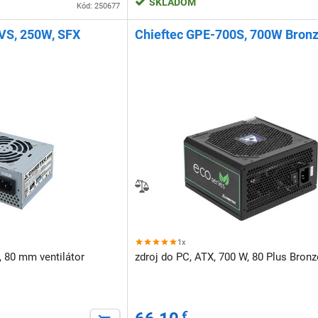
SKLADOM
Kód: 250677
VS, 250W, SFX
Chieftec GPE-700S, 700W Bron
1x
, 80 mm ventilátor
zdroj do PC, ATX, 700 W, 80 Plus Bron
€