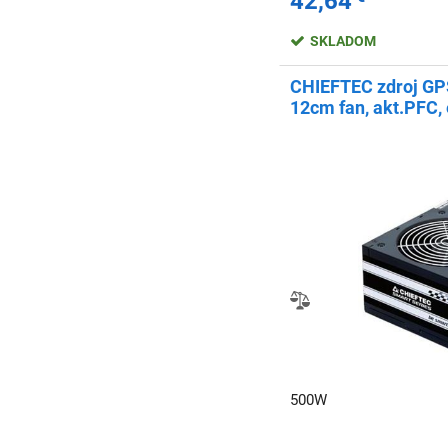
42,64
SKLADOM
CHIEFTEC zdroj G
12cm fan, akt.PFC, 
500W