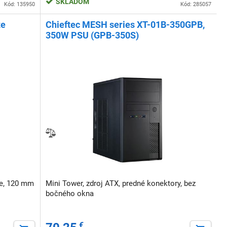
SKLADOM
Kód: 135950
Kód: 285057
ze
Chieftec MESH series XT-01B-350GPB,
350W PSU (GPB-350S)
ze, 120 mm
Mini Tower, zdroj ATX, predné konektory, bez
bočného okna
€