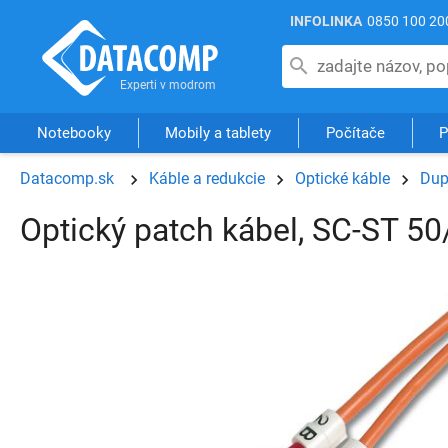
INFOLINKA
0850 100 20
Notebooky
Mobily a tablety
Počítače
P
Datacomp.sk
Káble a redukcie
Optické káble
Dup
Optický patch kábel, SC-ST 5