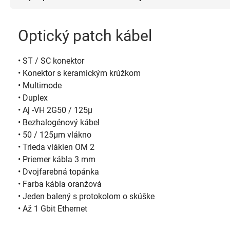
Optický patch kábel
• ST / SC konektor
• Konektor s keramickým krúžkom
• Multimode
• Duplex
• Aj -VH 2G50 / 125µ
• Bezhalogénový kábel
• 50 / 125µm vlákno
• Trieda vlákien OM 2
• Priemer kábla 3 mm
• Dvojfarebná topánka
• Farba kábla oranžová
• Jeden balený s protokolom o skúške
• Až 1 Gbit Ethernet