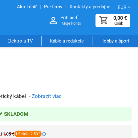
Ako kúpiť
Pre firmy
Kontakty a predajne
EUR
Prihlásiť
0,00
€
Moje konto
Košík
Elektro a TV
Káble a redukcie
Hobby a šport
tický kábel
Zobraziť viac
SKLADOM
11,05
€
Ušetrite 2,50
€