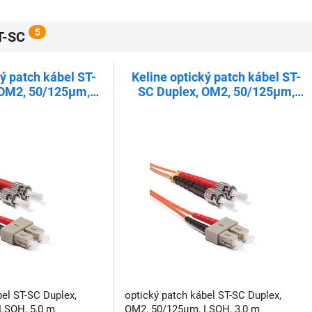
5
ST-SC
ký patch kábel ST-
Keline optický patch kábel ST-
 OM2, 50/125µm,
SC Duplex, OM2, 50/125µm,
H, 5,0 m
LSOH, 3,0 m
bel ST-SC Duplex,
optický patch kábel ST-SC Duplex,
LSOH, 5,0 m
OM2, 50/125µm, LSOH, 3,0 m