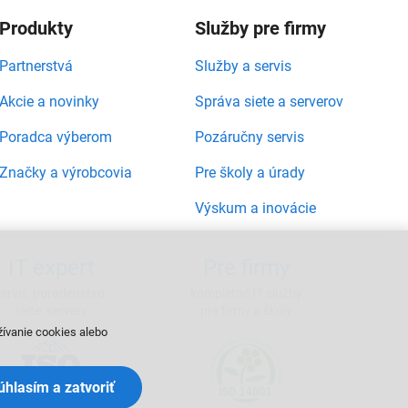
Produkty
Služby pre firmy
Partnerstvá
Služby a servis
Akcie a novinky
Správa siete a serverov
Poradca výberom
Pozáručny servis
Značky a výrobcovia
Pre školy a úrady
Výskum a inovácie
IT expert
Pre firmy
servis, poradenstvo,
kompletné IT služby
siete, servery
pre firmy a školy
žívanie cookies alebo
Súhlasím a zatvoriť