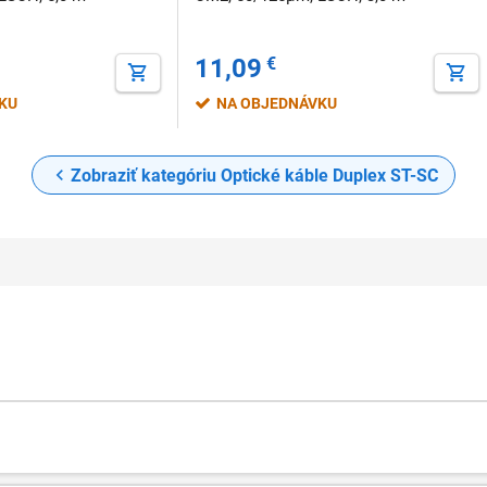
11,09
€
VKU
NA OBJEDNÁVKU
Zobraziť kategóriu Optické káble Duplex ST-SC