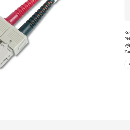
Kó
PN
Vý
Zá