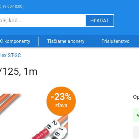
0
(9:00-18:00)
HĽADAŤ
C komponenty
Tlačiarne a tonery
Príslušenstvo
lex ST-SC
0/125, 1m
-23%
Op
zľava