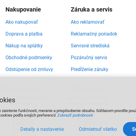
Nakupovanie
Záruka a servis
Ako nakupovať
Ako reklamovať
Doprava a platba
Reklamačný poriadok
Nákup na splátky
Servisné strediská
Obchodné podmienky
Pozáručný servis
Odstúpenie od zmluvy
Predĺženie záruky
Showroom IT
20 rokov
viac ako 5000 produktov
autorizovaný partner
okies
ihneď k odberu
svetových výrobcov IT
e zaistenie funkčnosti, meranie a prispôsobenie obsahu. Súhlasom povolíte pou
ookies podľa svojích preferencií.
Zobraziť podrobnosti
Detaily a nastavenie
Odmietnuť všetko