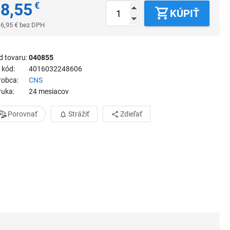
8,55
€
KÚPIŤ
6,95
€
bez DPH
d tovaru
040855
 kód
4016032248606
robca
CNS
ruka
24 mesiacov
Porovnať
Strážiť
Zdieľať