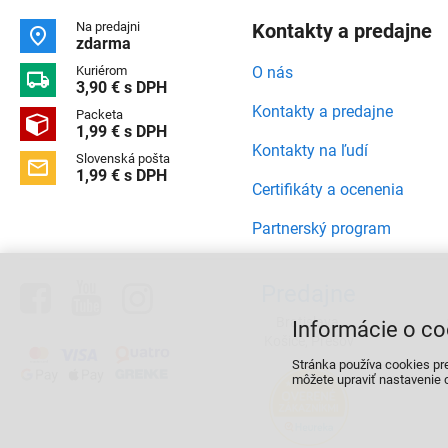
Na predajni
Kontakty a predajne

zdarma
Kuriérom
O nás

3,90 € s DPH
Kontakty a predajne
Packeta

1,99 € s DPH
Kontakty na ľudí
Slovenská pošta

1,99 € s DPH
Certifikáty a ocenenia
Partnerský program



Predajne
Bratislava,
Informácie o co
Košice, Prešov
Stránka používa cookies pr
môžete upraviť nastavenie c