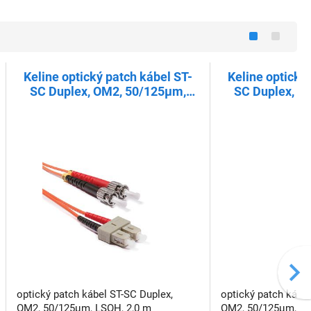
Keline optický patch kábel ST-
Keline optický
SC Duplex, OM2, 50/125µm,
SC Duplex, O
LSOH, 2,0 m
LSOH
optický patch kábel ST-SC Duplex,
optický patch kábel
OM2, 50/125µm, LSOH, 2,0 m
OM2, 50/125µm, LS