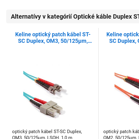
Alternatívy v kategórií Optické káble Duplex 
Keline optický patch kábel ST-
Keline optic
SC Duplex, OM3, 50/125µm,
SC Duplex,
LSOH, 1,0 m
LSO
optický patch kábel ST-SC Duplex,
optický patch ká
OM3, 50/125µm, LSOH, 1,0 m
OM2, 50/125µm, 