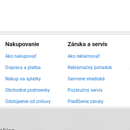
Nakupovanie
Záruka a servis
Ako nakupovať
Ako reklamovať
Doprava a platba
Reklamačný poriadok
Nákup na splátky
Servisné strediská
Obchodné podmienky
Pozáručný servis
Odstúpenie od zmluvy
Predĺženie záruky
Showroom IT
20 rokov
viac ako 5000 produktov
autorizovaný partner