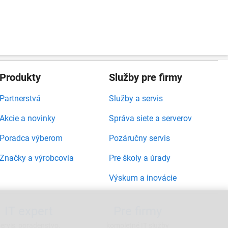
Produkty
Služby pre firmy
Partnerstvá
Služby a servis
Akcie a novinky
Správa siete a serverov
Poradca výberom
Pozáručny servis
Značky a výrobcovia
Pre školy a úrady
Výskum a inovácie
IT expert
Pre firmy
servis, poradenstvo,
kompletné IT služby