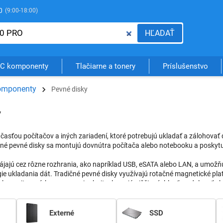
0
(9:00-18:00)
HĽADAŤ
C komponenty
Tlačiarne a tonery
Príslušenstvo
omponenty
Pevné disky
y
časťou počítačov a iných zariadení, ktoré potrebujú ukladať a zálohovať d
erné pevné disky sa montujú dovnútra počítača alebo notebooku a poskytuj
pájajú cez rôzne rozhrania, ako napríklad USB, eSATA alebo LAN, a umožň
ógie ukladania dát. Tradičné pevné disky využívajú rotačné magnetické plat
kapacitu a nízku cenu za gigabajt, ale majú nižšiu rýchlosť a odolnosť a
ajú technológiu SSD (solid state drive), ktorá ukladá dáta na polovodič
proti nárazom a vibráciám, ale majú nižšiu kapacitu a vyššiu cenu za gig
Externé
SSD
 napríklad kapacitu, rýchlosť, rozhranie, životnosť, spotrebu energie a h