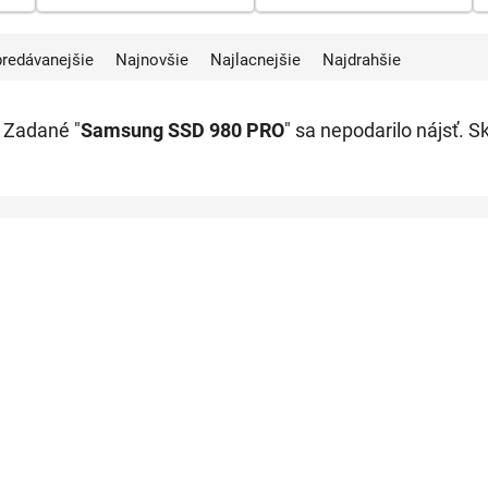
kompatibilitu a výkon zariadenia.
jpredávanejšie
Najnovšie
Najlacnejšie
Najdrahšie
Zadané "
Samsung SSD 980 PRO
" sa nepodarilo nájsť. S