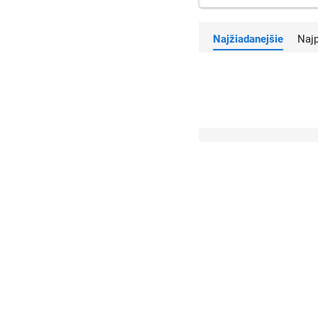
zálohovanie dát, ale aj na 
Najžiadanejšie
Na