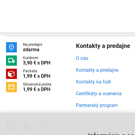
Na predajni
Kontakty a predajne

zdarma
Kuriérom
O nás

3,90 € s DPH
Kontakty a predajne
Packeta

1,99 € s DPH
Kontakty na ľudí
Slovenská pošta

1,99 € s DPH
Certifikáty a ocenenia
Partnerský program



Predajne
Bratislava,