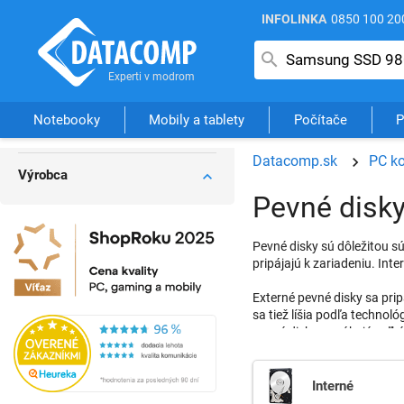
INFOLINKA
0850 100 20
Notebooky
Mobily a tablety
Počítače
P
Datacomp.sk
PC k
Výrobca
Pevné disk
Pevné disky sú dôležitou sú
pripájajú k zariadeniu. Int
Externé pevné disky sa pri
sa tiež líšia podľa technol
pevné disky ponúkajú veľkú 
Moderné pevné disky využív
vysokú rýchlosť a odolnosť 
Interné
zvážiť viaceré faktory, ako